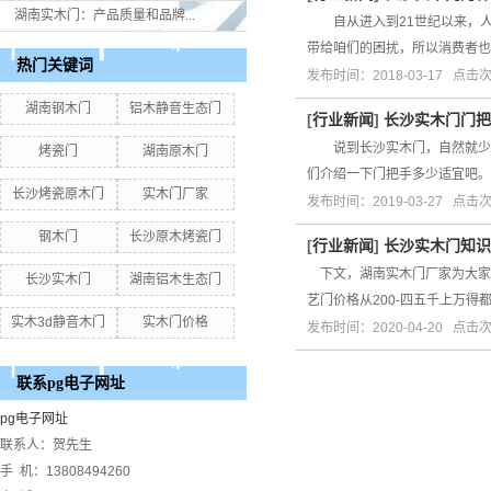
湖南实木门：产品质量和品牌...
自从进入到21世纪以来，人
带给咱们的困扰，所以消费者
热门关键词
发布时间：2018-03-17 点击
湖南钢木门
铝木静音生态门
[
行业新闻
]
长沙实木门门把
说到长沙实木门，自然就少不
烤瓷门
湖南原木门
们介绍一下门把手多少适宜吧。
长沙烤瓷原木门
实木门厂家
发布时间：2019-03-27 点击
钢木门
长沙原木烤瓷门
[
行业新闻
]
长沙实木门知识
下文，湖南实木门厂家为大家
长沙实木门
湖南铝木生态门
艺门价格从200-四五千上万得
实木3d静音木门
实木门价格
发布时间：2020-04-20 点击
联系pg电子网址
pg电子网址
联系人：贺先生
手 机：13808494260