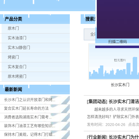
搜索关键词：长沙实木门
产品分类
原木门
全站搜索结果：产品：1个,新
实木油漆门
扫描二维码
实木3d静音门
烤瓷门
实木复合门
原木烤瓷门
长沙实木门
最新新闻
长沙木门之认识开放漆门和烤...
[
集团动态
]
长沙实木门清洁
复合实木门延长寿命的方法
越来越多的人寻求天然环保的
怎样清洗好吗？铲除实木门外表
消费者选购湖南实木门​需考...
发布时间：2020-04-26 点击
装饰木门油漆工艺有哪些知识...
保持木门美观，记得木门打蜡...
[
行业新闻
]
长沙实木门为什