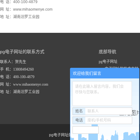
电 话：400-100-4879
网 址：www.mihaomenye.com
地 址：湖南汨罗工业园
pg电子网址的联系方式
底部导航
pg电子网址
联系人：贺先生
pg电子网址的技术支持
手 机：13808494260
欢迎给我们留言
关于pg电子网址
电 话：400-100-4879
新闻资讯
网 址：www.mihaomenye.com
请在此输入留言内容，我们会
pg电子网址的产品中心
地 址：湖南汨罗工业园
尽快与您联系。
联系pg电子网址
工程案例
姓名
联系人
电话
座机/手机号码
pg电子网址的友情链接：