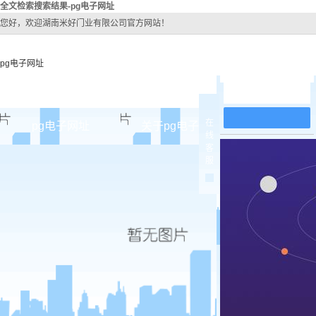
全文检索搜索结果-pg电子网址
您好，欢迎湖南米好门业有限公司官方网站！
pg电子网址
在线留言
在
pg电子网址
关于pg电子网址
pg电子网址
线
客
pg电子网址的简介
原木
服
pg电子网址的文化
实木油
组织架构
实木3d
公司团队
烤瓷
荣誉资质
实木复
原木烤