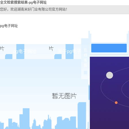
全文检索搜索结果-pg电子网址
您好，欢迎湖南米好门业有限公司官方网站！
pg电子网址
在线留言
在
pg电子网址
关于pg电子网址
pg电子网址
线
客
pg电子网址的简介
原木
服
pg电子网址的文化
实木油
组织架构
实木3d
公司团队
烤瓷
荣誉资质
实木复
原木烤