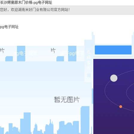
长沙烤瓷原木门价格-pg电子网址
您好，欢迎湖南米好门业有限公司官方网站！
pg电子网址
在线留言
在
pg电子网址
关于pg电子网址
pg电子网址
线
客
pg电子网址的简介
原木
服
pg电子网址的文化
实木油
组织架构
实木3d
公司团队
烤瓷
荣誉资质
实木复
原木烤