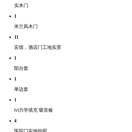
实木门
1
米兰风木门
11
宾馆，酒店门工地实景
1
阳台套
1
单边套
1
lvl力学填充 吸音板
4
医院门实地拍照