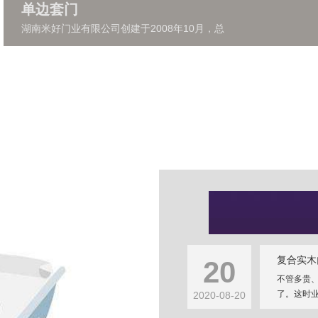
单边套门
湖南米好门业有限公司创建于2008年10月，总
复合实木
20
不管多贵
了。这时业
2020-08-20