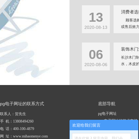
消费者选
13
顾客选购
或售后效力
2020-08-13
装饰木门
06
长沙木门
水，木皮的
2020-08-06
pg电子网址的联系方式
底部导航
pg电子网址
联系人：贺先生
pg电子网址的技术支持
手 机：13808494260
欢迎给我们留言
关于pg电子网址
电 话：400-100-4879
新闻资讯
网 址：www.mihaomenye.com
请在此输入留言内容，我们会