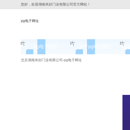
您好，欢迎湖南米好门业有限公司官方网站！
pg电子网址
pg电子网址
关于pg电子网址
pg
pg电子网址的简介
北京湖南米好门业有限公司-pg电子网址
pg电子网址的文化
组织架构
公司团队
荣誉资质