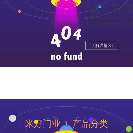
里。在浙江、重庆多地建
22000平方米；拥有各
管理体系科学化，是一
售、pg电子网址的售后
了解详情>>
米好门业 产品分类