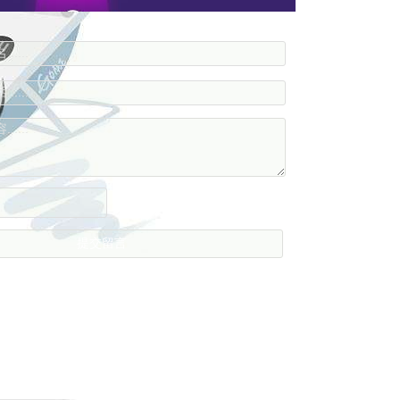
....
....
....