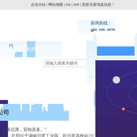
企业分站
|
网站地图
|
rss
|
xml
|
您暂无新询盘信息！
咨询热线：
400-100-4879
在线留言
支持
新闻资讯
联系pg电子网址
在
线
集团动态
客
>
服
行业新闻
公司
汇聚点滴，安知其多。”
10月，总部位于湖南汨罗工业园，距汨罗高铁站2公