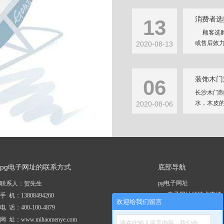
消费者选
13
顾客选购
或售后效力
2020-08-13
装饰木门
06
长沙木门
水，木皮的
2020-08-06
pg电子网址的联系方式
底部导航
pg电子网址
联系人：贺先生
pg电子网址的技术支持
手 机：13808494260
欢迎给我们留言
关于pg电子网址
电 话：400-100-4879
新闻资讯
网 址：www.mihaomenye.com
请在此输入留言内容，我们会