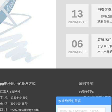
消费者选
13
顾客选购
或售后效力
2020-08-13
装饰木门
06
长沙木门
水，木皮的
2020-08-06
pg电子网址的联系方式
底部导航
pg电子网址
联系人：贺先生
pg电子网址的技术支持
手 机：13808494260
欢迎给我们留言
关于pg电子网址
电 话：400-100-4879
新闻资讯
网 址：www.mihaomenye.com
请在此输入留言内容，我们会