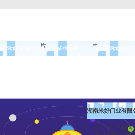
电子网址的产品中心
成功案例
pg电子网址的技术
案例展示
湖南米好门业有限
“海纳百川，方成其阔；
本公司创建于2008年