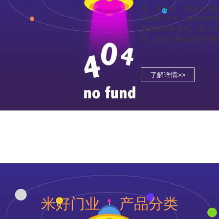
里。在浙江、重庆多地建
22000平方米；拥有各
管理体系科学化，是一
售、pg电子网址的售后
了解详情>>
米好门业 产品分类