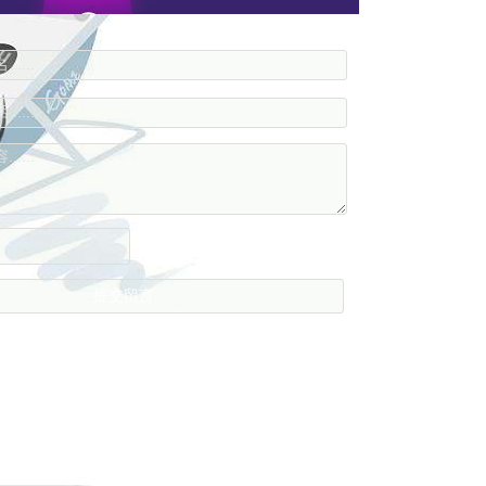
....
....
....