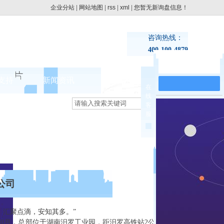
企业分站
|
网站地图
|
rss
|
xml
|
您暂无新询盘信息！
咨询热线：
400-100-4879
在线留言
支持
新闻资讯
联系pg电子网址
在
线
集团动态
客
>
服
行业新闻
公司
汇聚点滴，安知其多。”
10月，总部位于湖南汨罗工业园，距汨罗高铁站2公