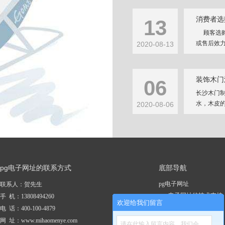
消费者选
13
顾客选购
或售后效力
2020-08-13
装饰木门
06
长沙木门
水，木皮的
2020-08-06
pg电子网址的联系方式
底部导航
pg电子网址
联系人：贺先生
pg电子网址的技术支持
手 机：13808494260
欢迎给我们留言
关于pg电子网址
电 话：400-100-4879
新闻资讯
网 址：www.mihaomenye.com
请在此输入留言内容，我们会