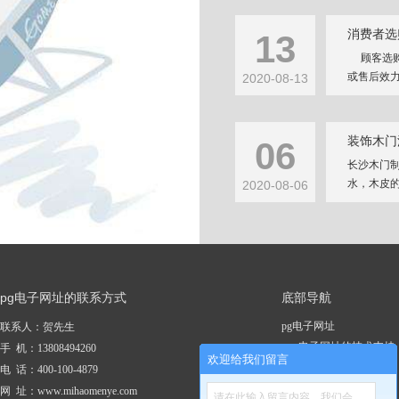
消费者选
13
顾客选购
或售后效力
2020-08-13
装饰木门
06
长沙木门
水，木皮的
2020-08-06
pg电子网址的联系方式
底部导航
pg电子网址
联系人：贺先生
pg电子网址的技术支持
手 机：13808494260
欢迎给我们留言
关于pg电子网址
电 话：400-100-4879
新闻资讯
网 址：www.mihaomenye.com
请在此输入留言内容，我们会