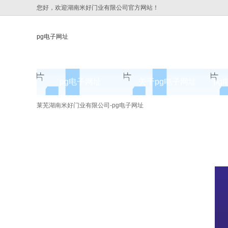
您好，欢迎湖南米好门业有限公司官方网站！
pg电子网址
pg电子网址
关于pg电子网址
pg
pg电子网址的简介
莱芜湖南米好门业有限公司-pg电子网址
pg电子网址的文化
组织架构
公司团队
荣誉资质