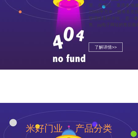
里。在浙江、重庆多地建
22000平方米；拥有各
管理体系科学化，是一
售、pg电子网址的售后
了解详情>>
米好门业 产品分类