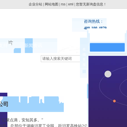
企业分站
|
网站地图
|
rss
|
xml
|
您暂无新询盘信息！
咨询热线：
400-100-4879
在线留言
支持
新闻资讯
联系pg电子网址
在
线
集团动态
客
>
服
行业新闻
公司
汇聚点滴，安知其多。”
10月，总部位于湖南汨罗工业园，距汨罗高铁站2公