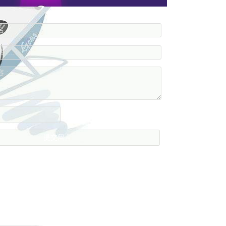
....
....
....