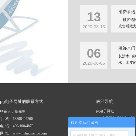
消费者选
13
顾客选购
或售后效力
2020-08-13
装饰木门
06
长沙木门
水，木皮的
2020-08-06
pg电子网址的联系方式
底部导航
pg电子网址
联系人：贺先生
pg电子网址的技术支持
手 机：13808494260
欢迎给我们留言
关于pg电子网址
电 话：400-100-4879
新闻资讯
网 址：www.mihaomenye.com
请在此输入留言内容，我们会