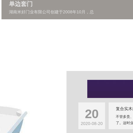
单边套门
湖南米好门业有限公司创建于2008年10月，总
复合实木
20
不管多贵
了。这时业
2020-08-20