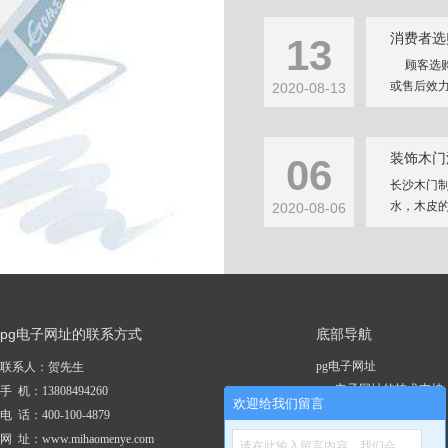
消费者选
13
顾客选购
或售后效力
2020-08-13
装饰木门
06
长沙木门
水，木皮的
2020-08-06
pg电子网址的联系方式
底部导航
pg电子网址
联系人：贺先生
pg电子网址的技术支持
手 机：13808494260
欢迎给我们留言
关于pg电子网址
电 话：400-100-4879
新闻资讯
网 址：www.mihaomenye.com
请在此输入留言内容，我们会