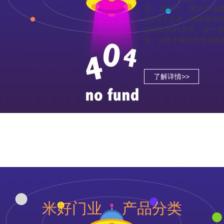
里。在浙江、重庆多地建
22000平方米；拥有各
管理体系科学化，是一
售、pg电子网址的售后
了解详情>>
米好门业 产品分类