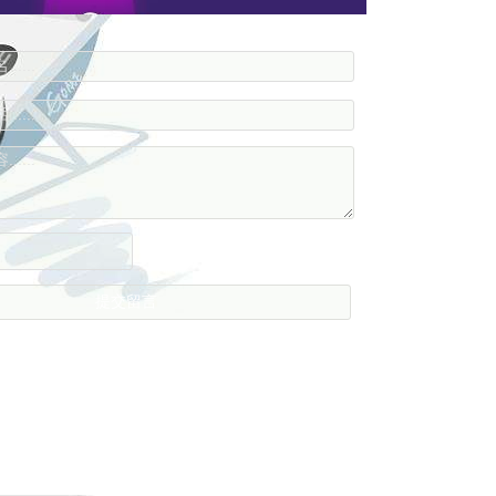
....
....
....