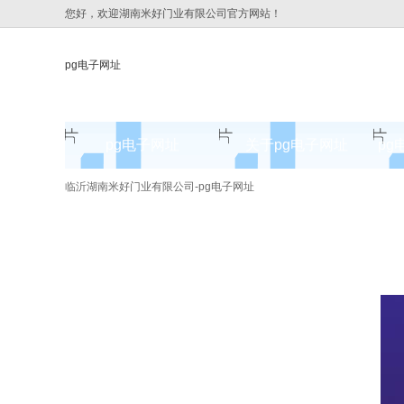
您好，欢迎湖南米好门业有限公司官方网站！
pg电子网址
pg电子网址
关于pg电子网址
pg
pg电子网址的简介
临沂湖南米好门业有限公司-pg电子网址
pg电子网址的文化
组织架构
公司团队
荣誉资质