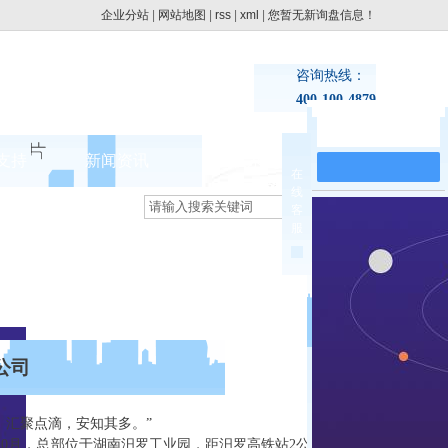
企业分站
|
网站地图
|
rss
|
xml
|
您暂无新询盘信息！
咨询热线：
400-100-4879
在线留言
支持
新闻资讯
联系pg电子网址
在
线
集团动态
客
>
服
行业新闻
公司
汇聚点滴，安知其多。”
10月，总部位于湖南汨罗工业园，距汨罗高铁站2公