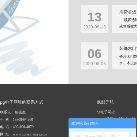
消费者选
13
顾客选购
或售后效力
2020-08-13
装饰木门
06
长沙木门
水，木皮的
2020-08-06
pg电子网址的联系方式
底部导航
pg电子网址
联系人：贺先生
pg电子网址的技术支持
手 机：13808494260
欢迎给我们留言
关于pg电子网址
电 话：400-100-4879
新闻资讯
网 址：www.mihaomenye.com
请在此输入留言内容，我们会