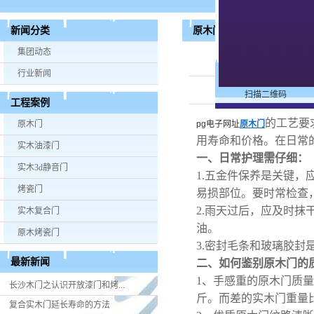
原木门质量如何考究？
新闻分类
集团动态
行业新闻
扫描二维码
工程案例
的工艺要
原木门
pg电子网址
原木门
用寿命和价格。在日常
实木油漆门
一、日常护理需仔细：
实木3d静音门
1.五金件保养是关键
烤瓷门
易损部位。要时常检查
2.雨天过后，应及时
实木复合门
油。
原木烤瓷门
3.密封毛条和玻璃胶
最新新闻
二、如何鉴别原木门的
1、手感重的原木门质量
长沙木门之认识开放漆门和烤...
斤。而差的实木门重量
复合实木门延长寿命的方法