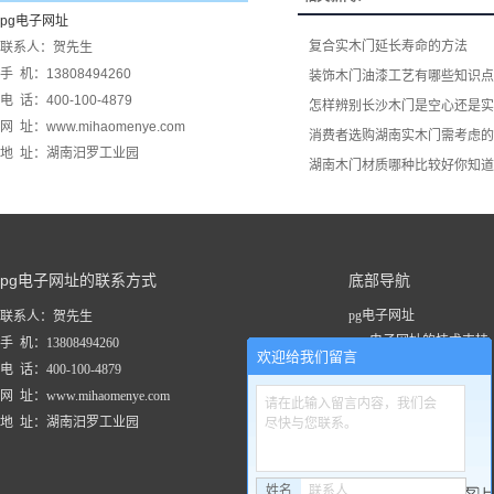
pg电子网址
复合实木门延长寿命的方法
联系人：贺先生
手 机：13808494260
装饰木门油漆工艺有哪些知识点
电 话：400-100-4879
怎样辨别长沙木门是空心还是实
网 址：www.mihaomenye.com
消费者选购湖南实木门​需考虑
地 址：湖南汨罗工业园
湖南木门材质哪种比较好你知道
pg电子网址的联系方式
底部导航
pg电子网址
联系人：贺先生
pg电子网址的技术支持
手 机：13808494260
欢迎给我们留言
关于pg电子网址
电 话：400-100-4879
新闻资讯
网 址：www.mihaomenye.com
请在此输入留言内容，我们会
pg电子网址的产品中心
地 址：湖南汨罗工业园
尽快与您联系。
联系pg电子网址
工程案例
姓名
联系人