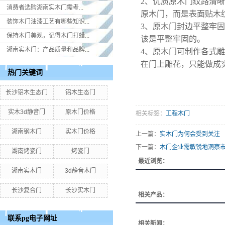
2、优质原木门纹路清
消费者选购湖南实木门​需考...
原木门，而是表面贴木
装饰木门油漆工艺有哪些知识...
3、原木门封边平整牢
保持木门美观，记得木门打蜡...
该是平整牢固的。
湖南实木门：产品质量和品牌...
4、原木门可制作各式
在门上雕花，只能做成
热门关键词
长沙铝木生态门
铝木生态门
实木3d静音门
原木门价格
相关标签：
工程木门
湖南钢木门
实木门价格
上一篇：
实木门为何会受到关注
下一篇：
木门企业需敏锐地洞察
湖南烤瓷门
烤瓷门
最近浏览：
湖南实木门
3d静音木门
长沙复合门
长沙实木门
相关产品：
联系pg电子网址
相关新闻：