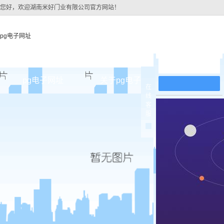
您好，欢迎湖南米好门业有限公司官方网站！
pg电子网址
在线留言
pg电子网址
关于pg电子网址
pg电子网址
在
线
pg电子网址的简介
原木
客
服
pg电子网址的文化
实木油
组织架构
实木3d
公司团队
烤瓷
荣誉资质
实木复
原木烤