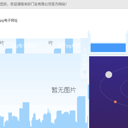
您好，欢迎湖南米好门业有限公司官方网站！
pg电子网址
在线留言
pg电子网址
关于pg电子网址
pg电子网址
在
线
pg电子网址的简介
原木
客
服
pg电子网址的文化
实木油
组织架构
实木3d
公司团队
烤瓷
荣誉资质
实木复
原木烤