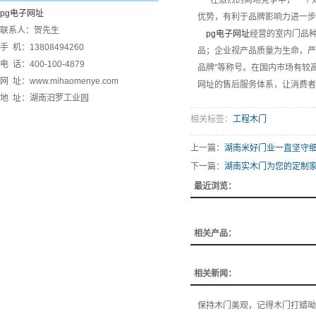
在激烈的商场竞争中，一个知
pg电子网址
优势，有利于品牌影响力进一步
联系人：贺先生
pg电子网址
经营的室内门品
手 机：13808494260
品；企业视产品质量为生命，严格执
电 话：400-100-4879
品牌”等称号。在国内市场有较
网 址：www.mihaomenye.com
网址的售后服务体系，让消费者免
地 址：湖南汨罗工业园
相关标签：
工程木门
上一篇：
湖南米好门业一直坚守
下一篇：
湖南实木门为您的定制
最近浏览：
相关产品：
相关新闻：
保持木门美观，记得木门打蜡呦