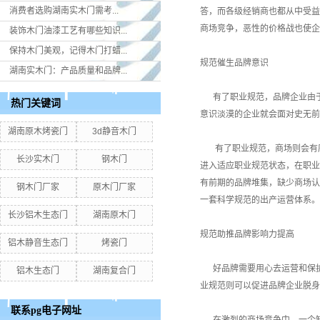
消费者选购湖南实木门​需考...
答，而各级经销商也都从中受益
商场竞争，恶性的价格战也使企
装饰木门油漆工艺有哪些知识...
保持木门美观，记得木门打蜡...
规范催生品牌意识
湖南实木门：产品质量和品牌...
有了职业规范，品牌企业由于
热门关键词
意识淡漠的企业就会面对史无前
湖南原木烤瓷门
3d静音木门
有了职业规范，商场则会有序
长沙实木门
钢木门
进入适应职业规范状态，在职业
有前期的品牌堆集，缺少商场认
钢木门厂家
原木门厂家
一套科学规范的出产运营体系。
长沙铝木生态门
湖南原木门
规范助推品牌影响力提高
铝木静音生态门
烤瓷门
好品牌需要用心去运营和保护
铝木生态门
湖南复合门
业规范则可以促进品牌企业脱身
联系pg电子网址