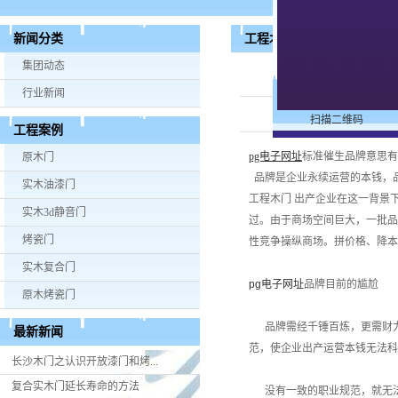
​工程木门标准催生品牌意
新闻分类
集团动态
行业新闻
扫描二维码
工程案例
pg电子网址
标准催生品牌意思有
原木门
品牌是企业永续运营的本钱，
实木油漆门
工程木门 出产企业在这一背景
实木3d静音门
过。由于商场空间巨大，一批品
烤瓷门
性竞争操纵商场。拼价格、降
实木复合门
pg电子网址
品牌目前的尴尬
原木烤瓷门
品牌需经千锤百炼，更需财力
最新新闻
范，使企业出产运营本钱无法科
长沙木门之认识开放漆门和烤...
复合实木门延长寿命的方法
没有一致的职业规范，就无法