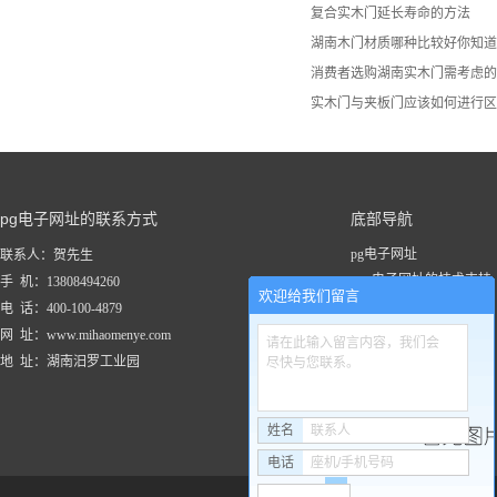
复合实木门延长寿命的方法
湖南木门材质哪种比较好你知道
消费者选购湖南实木门​需考虑
实木门与夹板门应该如何进行区
pg电子网址的联系方式
底部导航
pg电子网址
联系人：贺先生
pg电子网址的技术支持
手 机：13808494260
欢迎给我们留言
关于pg电子网址
电 话：400-100-4879
新闻资讯
网 址：www.mihaomenye.com
请在此输入留言内容，我们会
pg电子网址的产品中心
地 址：湖南汨罗工业园
尽快与您联系。
联系pg电子网址
工程案例
姓名
联系人
电话
座机/手机号码