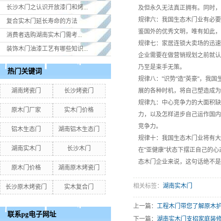
长沙木门之认识开放漆门和烤...
及但永久无法真正拥有。同时，
规律六：我国生态木门业有必要
复合实木门延长寿命的方法
鉴国外的优秀文明，唯有如此，
消费者选购湖南实木门​需考...
规律七：家居连锁大卖场的迅速
装饰木门油漆工艺有哪些知识...
企业需要在做营销规划之前就认
乃至是束手无策。
热门关键词
规律八："识势"造"英豪"，我
湖南烤瓷门
长沙烤瓷门
展的各种时机，将自己塑造成为
规律九：中心竞争力的大面积缺
原木门厂家
实木门价格
力，以及怎样进步自己运作国内
竞争力。
铝木生态门
湖南铝木生态门
规律十：我国生态木门业将有大
湖南实木门
长沙木门
在"亚健康"状态下摆正自己的心
态木门企业来说，这句话绝不是
原木门价格
湖南原木烤瓷门
相关标签：
湖南实木门
长沙原木烤瓷门
实木复合门
上一篇：
工程木门带您了解原木
联系pg电子网址
下一篇：
湖南实木门支招家庭装