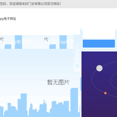
您好，欢迎湖南米好门业有限公司官方网站！
pg电子网址
在线留言
pg电子网址
关于pg电子网址
pg电子网址
在
线
pg电子网址的简介
原木
客
服
pg电子网址的文化
实木油
组织架构
实木3d
公司团队
烤瓷
荣誉资质
实木复
原木烤