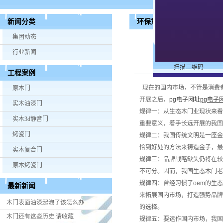
环保意识的提升注定影响生
新闻分类
集团动态
行业新闻
扫描二维码
工程案例
现在的国内市场，不管是消费
原木门
开展之后，
pg电子网址
pg电子
实木油漆门
规律一：从生态木门业现状来看
实木3d静音门
重要意义，着手长远开展的我国
烤瓷门
规律二：我国传统文明是一座金
恰到好处的方法来铸造金子，最
实木复合门
规律三：品牌战略缺失仍将在较
原木烤瓷门
不可分。因而，我国生态木门老
规律四：曾经习惯了oem的生
最新新闻
来拓展国内市场，打造强势品牌
木门表面油漆起泡了该怎么办
的选择。
木门还有这些历史 请收藏
规律五：要运作国内市场，我国