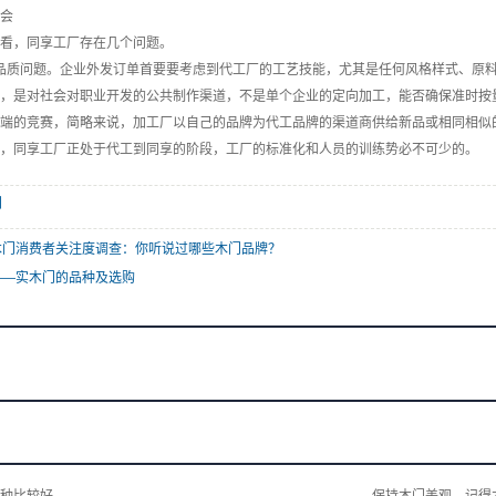
会
看，同享工厂存在几个问题。
质问题。企业外发订单首要要考虑到代工厂的工艺技能，尤其是任何风格样式、原料
，是对社会对职业开发的公共制作渠道，不是单个企业的定向加工，能否确保准时按
终端的竞赛，简略来说，加工厂以自己的品牌为代工品牌的渠道商供给新品或相同相似
，同享工厂正处于代工到同享的阶段，工厂的标准化和人员的训练势必不可少的。
门
木门消费者关注度调查：你听说过哪些木门品牌？
——实木门的品种及选购
种比较好
保持木门美观，记得