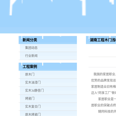
湖南工程木门浅
新闻分类
业旧有格局
集团动态
行业新闻
工程案例
我国的家居职业
原木门
优势的品牌发现总
实木油漆门
家居制造业旧有格
实木3d静音门
迈入“同享工厂”新
烤瓷门
家居职业是一个
居职业的突破点终
实木复合门
随同科技的开展
原木烤瓷门