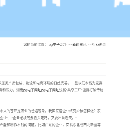
您的当前位置：
pg电子网址
>>
新闻资讯
>>
行业新闻
家居类产品包装、物流和电商环境的日趋完善，一些以低本钱为竞赛
赛和压力。湖南
pg电子网址
pg电子网址
浅析“共享工厂”能否打破传统
未来的苍茫是职业的普遍现象。我国家居企业终究应该怎样做？家
业”；“企业老板既要低头走路，又要昂首看天。”
产能和制作本钱的问题。比如广东的企业，面临东北或西北新疆等