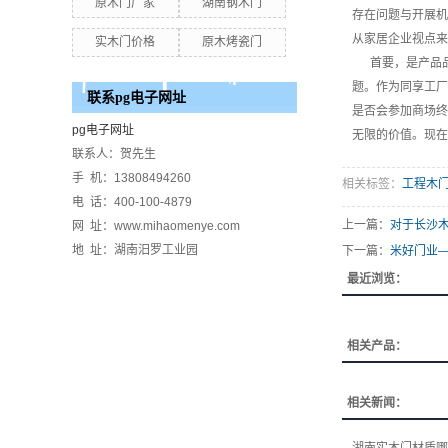
原木门厂家
湖南钢木门
存在问题与开展机
从家居企业视点来
实木门价格
原木烤瓷门
首要，是产品品
题。作为同享工厂
联系pg电子网址
是否会参加商场
pg电子网址
无限的价值。现在
联系人：贺先生
手 机：13808494260
相关标签：
工程木
电 话：400-100-4879
上一篇：
对于长沙
网 址：www.mihaomenye.com
地 址：湖南汨罗工业园
下一篇：
米好门业
最近浏览：
相关产品：
相关新闻：
湖南实木门材质哪