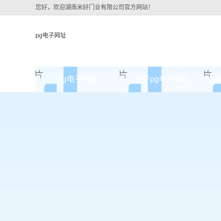
您好，欢迎湖南米好门业有限公司官方网站！
pg电子网址
pg电子网址
关于pg电子网址
pg
pg电子网址的简介
pg电子网址的文化
组织架构
公司团队
荣誉资质