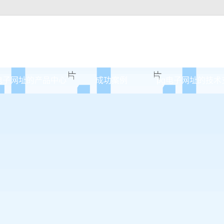
电子网址的产品中心
成功案例
pg电子网址的技术
原木门
案例展示
实木油漆门
实木3d静音门
烤瓷门
实木复合门
原木烤瓷门