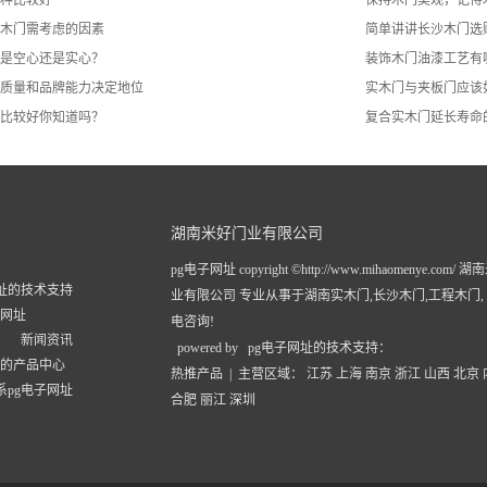
木门​需考虑的因素
简单讲讲长沙木门选
是空心还是实心？
装饰木门油漆工艺有
质量和品牌能力决定地位
实木门与夹板门应该
比较好你知道吗？
复合实木门延长寿命
湖南米好门业有限公司
pg电子网址 copyright ©http://www.mihaomenye.com/
网址的技术支持
业有限公司 专业从事于
湖南实木门
,
长沙木门
,
工程木门
子网址
电咨询!
新闻资讯
powered by pg电子网址的技术支持：
址的产品中心
热推产品
| 主营区域：
江苏
上海
南京
浙江
山西
北京
系pg电子网址
合肥
丽江
深圳