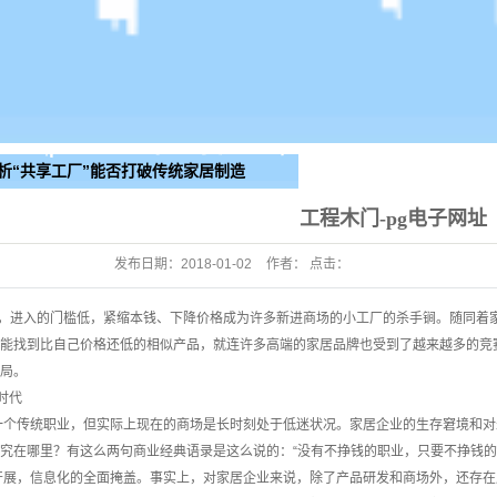
析“共享工厂”能否打破传统家居制造
工程木门-pg电子网址
发布日期：
2018-01-02
作者： 点击：
，进入的门槛低，紧缩本钱、下降价格成为许多新进商场的小工厂的杀手锏。随同着
能找到比自己价格还低的相似产品，就连许多高端的家居品牌也受到了越来越多的竞
局。
时代
传统职业，但实际上现在的商场是长时刻处于低迷状况。家居企业的生存窘境和对
究在哪里？有这么两句商业经典语录是这么说的：“没有不挣钱的职业，只要不挣钱的企
，信息化的全面掩盖。事实上，对家居企业来说，除了产品研发和商场外，还存在