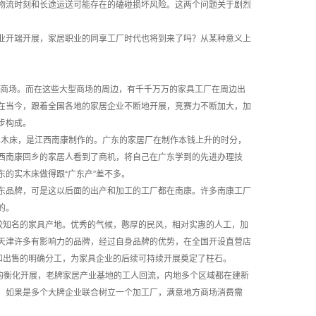
物流时刻和长途运送可能存在的磕碰损坏风险。这两个问题关于剧烈
开端开展，家居职业的同享工厂时代也将到来了吗？从某种意义上
商场。而在这些大型商场的周边，有千千万万的家具工厂在周边出
在当今，跟着全国各地的家居企业不断地开展，竞赛力不断加大，加
步构成。
木床，是江西南康制作的。广东的家居厂在制作本钱上升的时分，
西南康回乡的家居人看到了商机，将自己在广东学到的先进办理技
的实木床做得跟“广东产”差不多。
品牌，可是这以后面的出产和加工的工厂都在南康。许多南康工厂
的。
较知名的家具产地。优秀的气候，憨厚的民风，相对实惠的人工，加
天津许多有影响力的品牌，经过自身品牌的优势，在全国开设直营店
和出售的明确分工，为家具企业的后续可持续开展奠定了柱石。
衡化开展，老牌家居产业基地的工人回流，内地多个区域都在建新
，如果是多个大牌企业联合树立一个加工厂，满意地方商场消费需