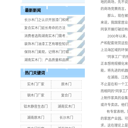
地的商场，先不说
的商场竞赛而言，
最新新闻
那么，现在被高
长沙木门之认识开放漆门和烤...
来说，我国家居业
复合实木门延长寿命的方法
同享开展打破旧有
消费者选购湖南实木门​需考...
2000年以来
产和配套效劳这些
装饰木门油漆工艺有哪些知识...
上沿海区域的环
保持木门美观，记得木门打蜡...
“同享工厂”的
湖南实木门：产品质量和品牌...
正本想用规模化来
能，将先进的机器
热门关键词
在湖南、江西、
实木门厂家
原木门
不止是在和一个工
而相同的“同享工
钢木门厂家
复合门
上制作家具的会集
或许专卖店。他们
铝木静音生态门
湖南实木门
有专家表明，除
湖南原木门
长沙木门
的家居产业园。可
求，这在理论上是