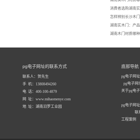
消费者选购湖南实
怎样辨别长沙木门
湖南实木门：产品
湖南木门材质哪种
pg电子网址的联系方式
底部导航
pg电子网址
联系人：贺先生
pg电子
手 机：13808494260
关于pg电
电 话：400-100-4879
网 址：www.mihaomenye.com
pg电子网
地 址：湖南汨罗工业园
联
工程案例