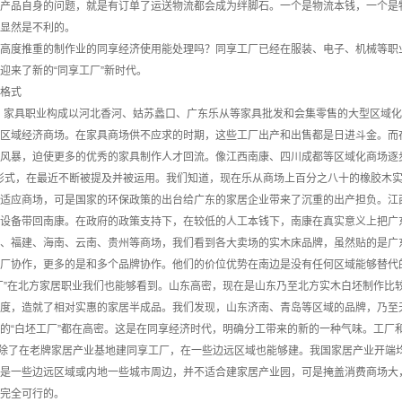
产品自身的问题，就是有订单了运送物流都会成为绊脚石。一个是物流本钱，一个是
显然是不利的。
度推重的制作业的同享经济使用能处理吗？同享工厂已经在服装、电子、机械等职业
迎来了新的“同享工厂”新时代。
格式
，家具职业构成以河北香河、姑苏蠡口、广东乐从等家具批发和会集零售的大型区域化
区域经济商场。在家具商场供不应求的时期，这些工厂出产和出售都是日进斗金。而
保风暴，迫使更多的优秀的家具制作人才回流。像江西南康、四川成都等区域化商场逐
形式，在最近不断被提及并被运用。我们知道，现在乐从商场上百分之八十的橡胶木实
适应商场，可是国家的环保政策的出台给广东的家居企业带来了沉重的出产担负。江
设备带回南康。在政府的政策支持下，在较低的人工本钱下，南康在真实意义上把广东
福建、海南、云南、贵州等商场，我们看到各大卖场的实木床品牌，虽然贴的是广东
厂协作，更多的是和多个品牌协作。他们的价位优势在南边是没有任何区域能够替代
厂”在北方家居职业我们也能够看到。山东高密，现在是山东乃至北方实木白坯制作比
度，造就了相对实惠的家居半成品。我们发现，山东济南、青岛等区域的品牌，乃至
的“白坯工厂”都在高密。这是在同享经济时代，明确分工带来的新的一种气味。工厂
了在老牌家居产业基地建同享工厂，在一些边远区域也能够建。我国家居产业开端均
是一些边远区域或内地一些城市周边，并不适合建家居产业园，可是掩盖消费商场大
完全可行的。