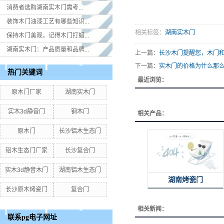
消费者选购湖南实木门​需考...
装饰木门油漆工艺有哪些知识...
相关标签：
湖南实木门
保持木门美观，记得木门打蜡...
湖南实木门：产品质量和品牌...
上一篇：
长沙木门​提醒您，木门
下一篇：
实木门​的价格为什么那
热门关键词
最近浏览：
原木门厂家
湖南实木门
实木3d静音门
钢木门
相关产品：
原木门
长沙铝木生态门
铝木生态门厂家
长沙复合门
实木3d静音木门
湖南铝木生态门
湖南烤瓷门
长沙原木烤瓷门
复合门
相关新闻：
联系pg电子网址