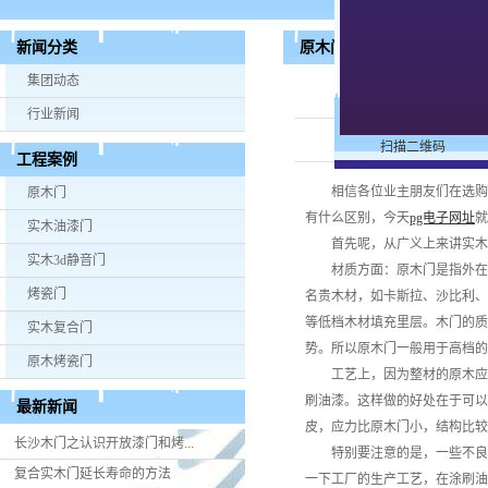
原木门比实木门贵这么多，
新闻分类
木门来解答
集团动态
原
行业新闻
扫描二维码
工程案例
相信各位业主朋友们在选购
原木门
有什么区别，今天
pg电子网址
就
实木油漆门
首先呢，从广义上来讲实木
实木3d静音门
材质方面：原木门是指外在
烤瓷门
名贵木材，如卡斯拉、沙比利、
等低档木材填充里层。木门的质
实木复合门
势。所以原木门一般用于高档的
原木烤瓷门
工艺上，因为整材的原木应
刷油漆。这样做的好处在于可以
最新新闻
皮，应力比原木门小，结构比较
长沙木门之认识开放漆门和烤...
特别要注意的是，一些不良
复合实木门延长寿命的方法
一下工厂的生产工艺，在涂刷油