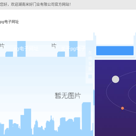
您好，欢迎湖南米好门业有限公司官方网站！
pg电子网址
在线留言
pg电子网址
关于pg电子网址
pg电子网址
在
线
pg电子网址的简介
原木
客
服
pg电子网址的文化
实木油
组织架构
实木3d
公司团队
烤瓷
荣誉资质
实木复
原木烤