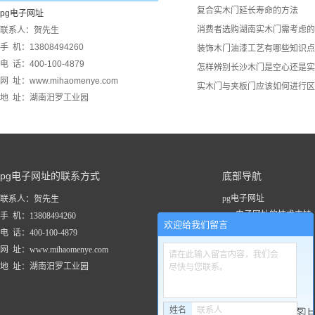
复合实木门延长寿命的方法
pg电子网址
消费者选购湖南实木门​需考虑
联系人：贺先生
手 机：13808494260
装饰木门油漆工艺有哪些知识点
电 话：400-100-4879
怎样辨别长沙木门是空心还是实
网 址：www.mihaomenye.com
实木门与夹板门应该如何进行区
地 址：湖南汨罗工业园
pg电子网址的联系方式
底部导航
pg电子网址
联系人：贺先生
pg电子网址的技术支持
手 机：13808494260
欢迎给我们留言
关于pg电子网址
电 话：400-100-4879
新闻资讯
网 址：www.mihaomenye.com
请在此输入留言内容，我们会
pg电子网址的产品中心
地 址：湖南汨罗工业园
尽快与您联系。
联系pg电子网址
工程案例
姓名
联系人