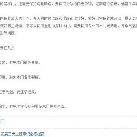
是移门，还需要保持滑轮顺滑，要保持滑轨槽内无杂物，定期进行清洁，通常半年需
保养放大也不同，春天的时候温度和湿度都比较好，做好日常保养就可以，夏天温度
做好防尘防燥，不可以使用湿毛巾擦拭木门，需要使用专业的木门光洁剂。冬季气温
形等问题。
要在几点
射，避免木门褪色变形。
度，避免木门发生裂痕。
于潮湿，要注意通风。
尘，避免尘埃长期积累使木门失去光泽。
木门
业发展三大主题意识必须提高