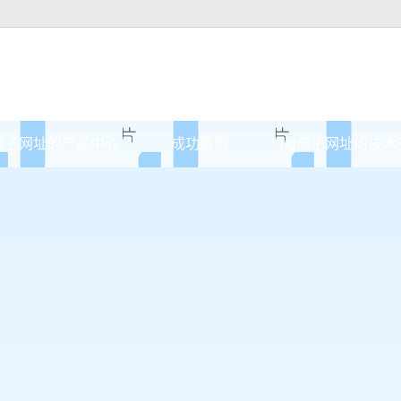
电子网址的产品中心
成功案例
pg电子网址的技术
原木门
案例展示
实木油漆门
实木3d静音门
烤瓷门
实木复合门
原木烤瓷门