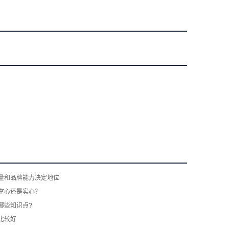
量和品牌能力决定地位
空心还是实心？
哪些知识点?
比较好