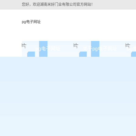
您好，欢迎湖南米好门业有限公司官方网站！
pg电子网址
pg电子网址
关于pg电子网址
pg
pg电子网址的简介
pg电子网址的文化
组织架构
公司团队
荣誉资质