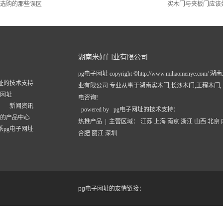
选购的那些误区
实木门与夹板门应该
湖南米好门业有限公司
pg电子网址 copyright ©http://www.mihaomenye.com/
网址的技术支持
业有限公司 专业从事于
湖南实木门
,
长沙木门
,
工程木门
子网址
电咨询!
新闻资讯
powered by pg电子网址的技术支持：
址的产品中心
热推产品
| 主营区域：
江苏
上海
南京
浙江
山西
北京
系pg电子网址
合肥
丽江
深圳
pg电子网址的友情链接：