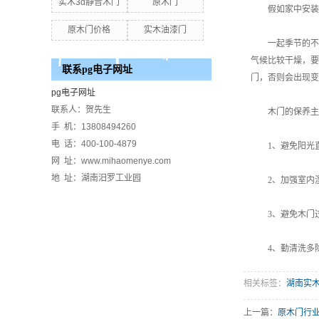
实木3d静音木门
原木门
假如家中安装的
原木门价格
实木油漆门
一起季节的不同
气候比较干燥，要
联系pg电子网址
门，否则会出现变
pg电子网址
联系人：贺先生
木门的保养主
手 机：13808494260
电 话：400-100-4879
1、避免阳光直
网 址：www.mihaomenye.com
地 址：湖南汨罗工业园
2、加强室内湿
3、避免木门过
4、勤清洗多除
相关标签：
湖南实
上一篇：
原木门行