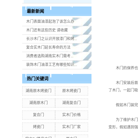
最新新闻
木门表面油漆起泡了该怎么办
木门还有这些历史 请收藏
长沙木门之认识开放漆门和烤...
复合实木门延长寿命的方法
消费者选购湖南实木门​需考...
装饰木门油漆工艺有哪些知识...
木门的保养也不
热门关键词
木门安装后首先
了木门，一起门吸
湖南原木烤瓷门
原木烤瓷门
湖南原木门
湖南复合门
假如木门装完今
复合门
实木门价格
为了维护木门的
烤瓷门
实木门厂家
变形，假如遇到强