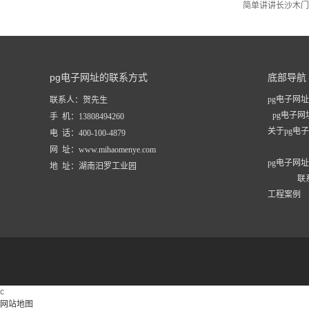
简单讲讲长沙木门
pg电子网址的联系方式
底部导航
pg电子网址
联系人：贺先生
pg电子
手 机：13808494260
关于pg电
电 话：400-100-4879
网 址：www.mihaomenye.com
pg电子网
地 址：湖南汨罗工业园
联
工程案例
c
网站地图