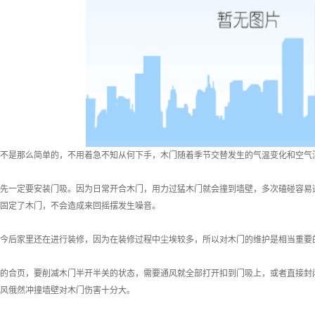
是那么简单的，不用着急不知从何下手，木门随着季节交替发生的气温变化和空气湿
一定要安装门吸。因为日常开合木门，用力过猛木门就会撞到墙壁，多次磕碰容易造
固定了木门，不会造成来回摇摆发生噪音。
后家里还在进行装修，因为在装修过程中尘埃较多，所以对木门的维护是相当重要
合页，要削减木门半开半关的状态，需要通风就全部打开扣到门吸上，或者直接封闭
风俄然冲撞墙壁对木门伤害十分大。