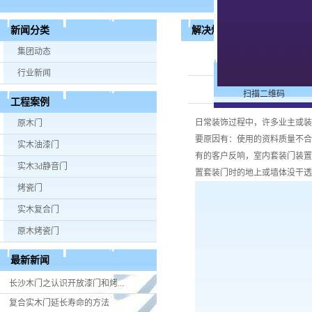
解决烤漆套装门的线条及套
新闻分类
法
集团动态
行业新闻
扫描二维码
工程案例
日常装饰过程中，许多业主或装
原木门
要原因有：使用的资料质量不合
实木油漆门
有的客户反响，室内套装门装置
实木3d静音门
置套装门时的地上或墙体没干透
烤瓷门
实木复合门
原木烤瓷门
最新新闻
长沙木门之认识开放漆门和烤...
复合实木门延长寿命的方法