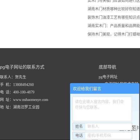
实木门与夹板门应该如何进行区
湖南木门材质哪种比较好你知道
装饰木门油漆工艺有哪些知识点
湖南实木门：产品质量和品牌能
保持木门美观，记得木门打蜡呦
pg电子网址的联系方式
底部导航
pg电子网址
联系人：贺先生
pg电子网址的技术支持
手 机：13808494260
欢迎给我们留言
关于pg电子网址
电 话：400-100-4879
新闻资讯
网 址：www.mihaomenye.com
请在此输入留言内容，我们会
pg电子网址的产品中心
地 址：湖南汨罗工业园
尽快与您联系。
联系pg电子网址
工程案例
姓名
联系人
电话
座机/手机号码