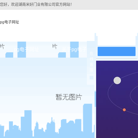
您好，欢迎湖南米好门业有限公司官方网站！
pg电子网址
在线留言
pg电子网址
关于pg电子网址
pg电子网址
在
线
pg电子网址的简介
原木
客
服
pg电子网址的文化
实木油
组织架构
实木3d
公司团队
烤瓷
荣誉资质
实木复
原木烤