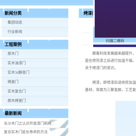
烤漆门的特色和保养技巧，
新闻分类
集团动态
行业新闻
扫描二维码
工程案例
跟着科技发展越来越提升，
原木门
是在喷完漆之后进行加温干燥。
实木油漆门
关于烤漆门的常识。
实木3d静音门
烤瓷门
烤漆，即喷漆后进烘房加温干
基材，背面为三聚氢胺，工艺复
实木复合门
原木烤瓷门
最新新闻
长沙木门之认识开放漆门和烤...
复合实木门延长寿命的方法