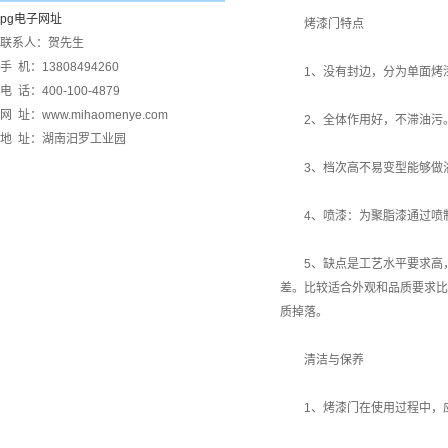
pg电子网址
烤漆门特点
联系人：贺先生
手 机：13808494260
1、没有封边，分为单面烤漆
电 话：400-100-4879
网 址：www.mihaomenye.com
2、全体作用好，不滞油污。
地 址：湖南汨罗工业园
3、档次高不易变型能够做浴
4、喷漆：为聚脂漆通过喷制
5、缺点是工艺水平要求高，
差。比较适合外观和品质要求比
质掉落。
清洁与保养
1、烤漆门在使用过程中，应