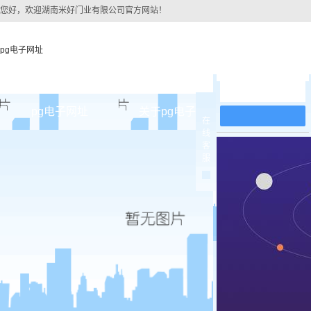
您好，欢迎湖南米好门业有限公司官方网站！
pg电子网址
在线留言
pg电子网址
关于pg电子网址
pg电子网址
在
线
pg电子网址的简介
原木
客
服
pg电子网址的文化
实木油
组织架构
实木3d
公司团队
烤瓷
荣誉资质
实木复
原木烤