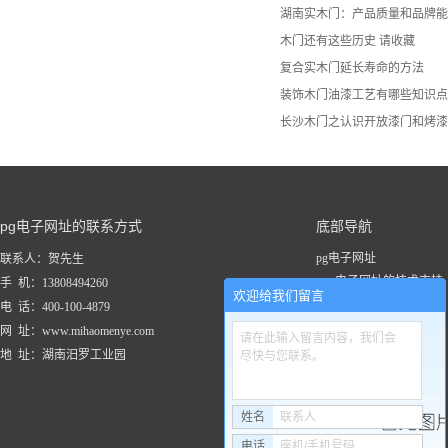
湖南实木门：产品质量和品牌能
木门还有这些历史 请收藏
复合实木门延长寿命的方法
装饰木门油漆工艺有哪些知识点
长沙木门之认识开放漆门和烤漆
pg电子网址的联系方式
底部导航
pg电子网址
联系人：贺先生
pg电子网址的技术支持
手 机：13808494260
欢迎给我们留言
关于pg电子网址
电 话：400-100-4879
新闻资讯
网 址：www.mihaomenye.com
请在此输入留言内容，我们会
pg电子网址的产品中心
地 址：湖南汨罗工业园
尽快与您联系。
联系pg电子网址
工程案例
姓名
联系人
电话
座机/手机号码