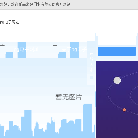
您好，欢迎湖南米好门业有限公司官方网站！
pg电子网址
在线留言
pg电子网址
关于pg电子网址
pg电子网址
在
线
pg电子网址的简介
原木
客
服
pg电子网址的文化
实木油
组织架构
实木3d
公司团队
烤瓷
荣誉资质
实木复
原木烤