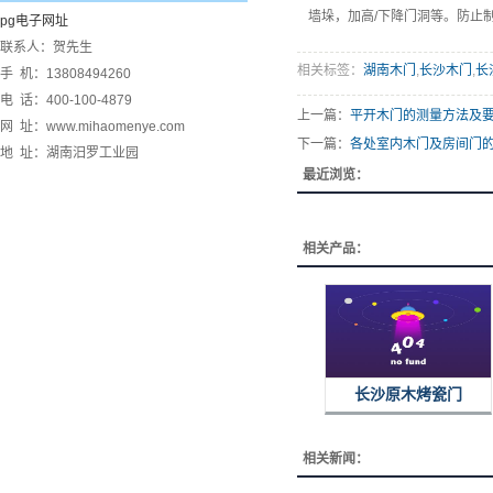
墙垛，加高/下降门洞等。防止
pg电子网址
联系人：贺先生
相关标签：
湖南木门
,
长沙木门
,
长
手 机：13808494260
电 话：400-100-4879
上一篇：
平开木门的测量方法及
网 址：www.mihaomenye.com
下一篇：
各处室内木门及房间门
地 址：湖南汨罗工业园
最近浏览：
相关产品：
长沙原木烤瓷门
相关新闻：