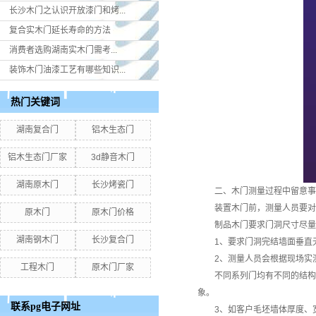
长沙木门之认识开放漆门和烤...
复合实木门延长寿命的方法
消费者选购湖南实木门​需考...
装饰木门油漆工艺有哪些知识...
热门关键词
湖南复合门
铝木生态门
铝木生态门厂家
3d静音木门
湖南原木门
长沙烤瓷门
二、木门测量过程中留意事
装置木门前，测量人员要对门
原木门
原木门价格
制品木门要求门洞尺寸尽量准
湖南钢木门
长沙复合门
1、要求门洞完结墙面垂直无
2、测量人员会根据现场实测
工程木门
原木门厂家
不同系列门均有不同的结构尺
象。
联系pg电子网址
3、如客户毛坯墙体厚度、宽