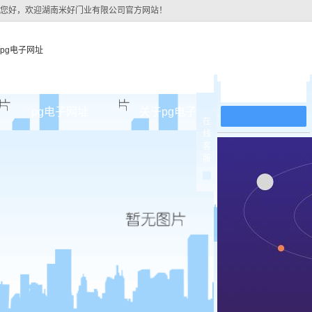
您好，欢迎湖南米好门业有限公司官方网站！
pg电子网址
在线留言
pg电子网址
关于pg电子网址
pg电子网址
在
线
pg电子网址的简介
原木
客
服
pg电子网址的文化
实木油
组织架构
实木3d
公司团队
烤瓷
荣誉资质
实木复
原木烤