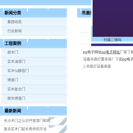
吊扇灯安装高度与尺寸介绍
新闻分类
集团动态
行业新闻
扫描二维码
工程案例
pg电子网址
pg电子网址
厂家了
原木门
设备吊扇灯要多高？下面
pg电
实木油漆门
1.吊扇灯设备高度
实木3d静音门
烤瓷门
实木复合门
原木烤瓷门
最新新闻
长沙木门之认识开放漆门和烤...
复合实木门延长寿命的方法