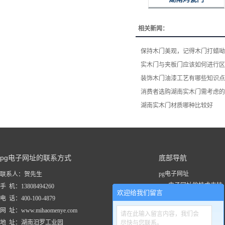
相关新闻：
保持木门美观，记得木门打蜡呦
实木门与夹板门应该如何进行区
装饰木门油漆工艺有哪些知识点
消费者选购湖南实木门​需考虑
湖南实木门材质哪种比较好
pg电子网址的联系方式
底部导航
pg电子网址
联系人：贺先生
pg电子网址的技术支持
手 机：13808494260
欢迎给我们留言
关于pg电子网址
电 话：400-100-4879
新闻资讯
网 址：www.mihaomenye.com
请在此输入留言内容，我们会
pg电子网址的产品中心
地 址：湖南汨罗工业园
尽快与您联系。