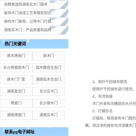
消费者选购湖南实木门​需考...
装饰木门油漆工艺有哪些知识...
保持木门美观，记得木门打蜡...
湖南实木门：产品质量和品牌...
热门关键词
原木烤瓷门
原木门
长沙烤瓷原木门
铝木静音生态门
原木门厂家
湖南铝木生态门
3、用拧干的抹布擦洗
使用拧干的抹布进行擦洗。木
湖南复合门
长沙实木门
4、充沛枯燥
烤瓷门
长沙钢木门
木门外表和沟槽部的水分完全
5、打蜡办法
湖南烤瓷门
湖南实木门
打蜡前、摇晃装有木门腊的容
瞒。用洁净的抹布充沛浸蘸木门
联系pg电子网址