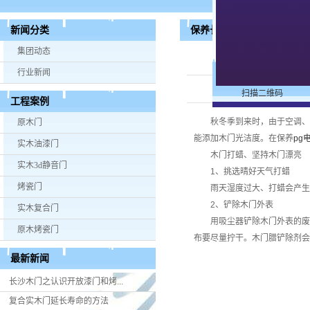
保养长沙木门打蜡是要注意
新闻分类
集团动态
行业新闻
扫描二维码
工程案例
秋冬季到来时，由于空调、暖
原木门
能添加木门光洁度。在保养
pg
实木油漆门
木门打蜡、坚持木门漂亮
实木3d静音门
1、挑选晴好天气打蜡
烤瓷门
雨天湿度过大、打蜡会产生白
2、铲除木门外表
实木复合门
用吸尘器铲除木门外表的废物
原木烤瓷门
布要尽量拧干。木门腊铲除剂会
最新新闻
长沙木门之认识开放漆门和烤...
复合实木门延长寿命的方法