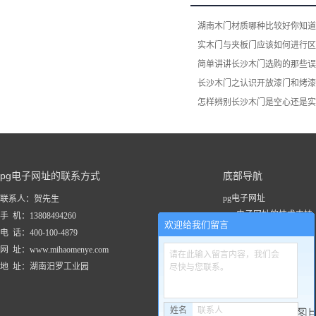
湖南木门材质哪种比较好你知道
实木门与夹板门应该如何进行区
简单讲讲长沙木门选购的那些误
长沙木门之认识开放漆门和烤漆
怎样辨别长沙木门是空心还是实
pg电子网址的联系方式
底部导航
pg电子网址
联系人：贺先生
pg电子网址的技术支持
手 机：13808494260
欢迎给我们留言
关于pg电子网址
电 话：400-100-4879
新闻资讯
网 址：www.mihaomenye.com
请在此输入留言内容，我们会
pg电子网址的产品中心
地 址：湖南汨罗工业园
尽快与您联系。
联系pg电子网址
工程案例
姓名
联系人