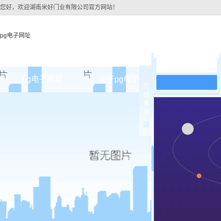
您好，欢迎湖南米好门业有限公司官方网站！
pg电子网址
在线留言
pg电子网址
关于pg电子网址
pg电子网址
在
线
pg电子网址的简介
原木
客
服
pg电子网址的文化
实木油
组织架构
实木3d
公司团队
烤瓷
荣誉资质
实木复
原木烤