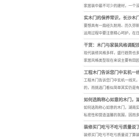
家居装中最不可少的建材，一个
实木门的保养常识，长沙木
要想具有一扇经久耐用、历久弥
运用过程中要注意精心呵护，在
干货：木门与家装风格调配
现代装修风格多样，盛行趋势也
家居风格类型现在来说主要有田
工程木门告诉您门中玄机一
工程木门告诉您门中玄机一线天
的，而挑选门看似简单其实仍是有
如何选购称心如意的木门，
如何选购称心如意的木门，湖南实
私密性和营造温馨的氛围，因而多
装修买门吃亏不吃亏质量说
装修买门吃亏不吃亏质量说了算装