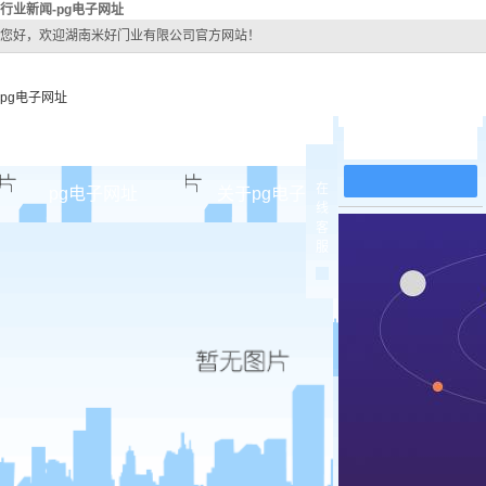
行业新闻-pg电子网址
您好，欢迎湖南米好门业有限公司官方网站！
pg电子网址
在线留言
在
pg电子网址
关于pg电子网址
pg电子网址
线
客
pg电子网址的简介
原木
服
pg电子网址的文化
实木油
组织架构
实木3d
公司团队
烤瓷
荣誉资质
实木复
原木烤