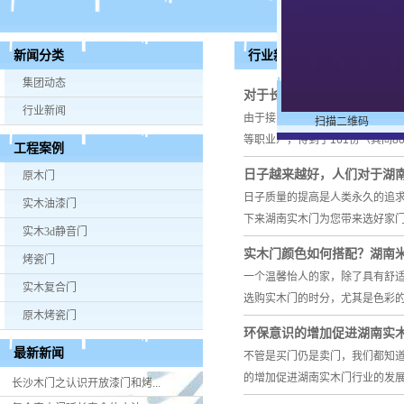
行业新闻
新闻分类
集团动态
对于长沙木门消费者关注度
行业新闻
由于接到一个项目需求对木门职业
扫描二维码
等职业），得到了161份（其间80
工程案例
日子越来越好，人们对于湖
原木门
日子质量的提高是人类永久的追求
实木油漆门
下来湖南实木门为您带来选好家
实木3d静音门
实木门颜色如何搭配？湖南
烤瓷门
一个温馨怡人的家，除了具有舒
实木复合门
选购实木门的时分，尤其是色彩
原木烤瓷门
环保意识的增加促进湖南实
最新新闻
不管是买门仍是卖门，我们都知
的增加促进湖南实木门行业的发
长沙木门之认识开放漆门和烤...