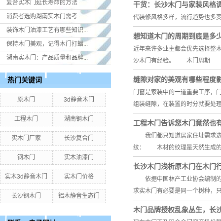
复合实木门延长寿命的方法
干货：长沙木门与家装风格
消费者选购湖南实木门​需考...
代装修风格多样，流行趋势也多变
装饰木门油漆工艺有哪些知识...
想知道木门的周期到底是多
保持木门美观，记得木门打蜡...
近年来许多业主都会优先选择整
湖南实木门：产品质量和品牌...
沙木门有经验。 木门周期 
缝隙对家的美观有哪些程度
热门关键词
门窗是家装中的一道重要工序，
原木门
3d静音木门
组装缝隙，在装置的时分就要处
工程木门
湖南钢木门
工程木门告诉您木门竟然也有
我们都只知道居家住址需求选风
实木门厂家
长沙复合门
纹： 木材的纹理是天然生成的
钢木门
实木油漆门
长沙木门浅析原木门在木门
实木3d静音木门
实木门价格
依据中国林产工业协会编制的木
求实木门有必要是同一个树种，
长沙钢木门
铝木静音生态门
木门品牌授权乱象丛生，长