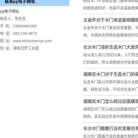
现在木门不及铝合金门窗商场份
联系pg电子网址
的榜首道防护，也是不会容易替
pg电子网址
联系人：贺先生
五金件对于木门来说是相辅
手 机：13808494260
五金件关于木门来说非常重要，
电 话：400-100-4879
用，木质的天然特色能够很好的
网 址：www.mihaomenye.com
长沙木门浅析生态木门大放
地 址：湖南汨罗工业园
自从进入到21世纪以来，人们
们的困扰，所以消费者也开始重
湖南实木门对于生态木门的
生态木门是以天然环保为设计主
康，绿色无污染，不仅对生态木
湖南实木门怎么经过店面展
湖南实木门怎么经过店面展现的
结构，其实经过外部作用照样能
长沙木门随着行业的发展也
长沙木门随着行业的发展也有新