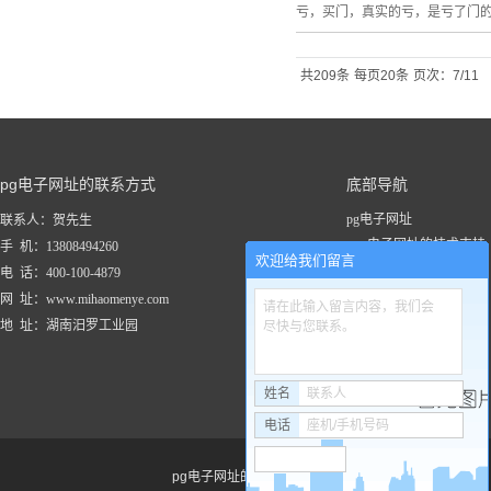
亏，买门，真实的亏，是亏了门
共209条
每页20条
页次：7/11
pg电子网址的联系方式
底部导航
pg电子网址
联系人：贺先生
pg电子网址的技术支持
手 机：13808494260
欢迎给我们留言
关于pg电子网址
电 话：400-100-4879
新闻资讯
网 址：www.mihaomenye.com
请在此输入留言内容，我们会
pg电子网址的产品中心
地 址：湖南汨罗工业园
尽快与您联系。
联系pg电子网址
工程案例
姓名
联系人
电话
座机/手机号码
pg电子网址的友情链接：