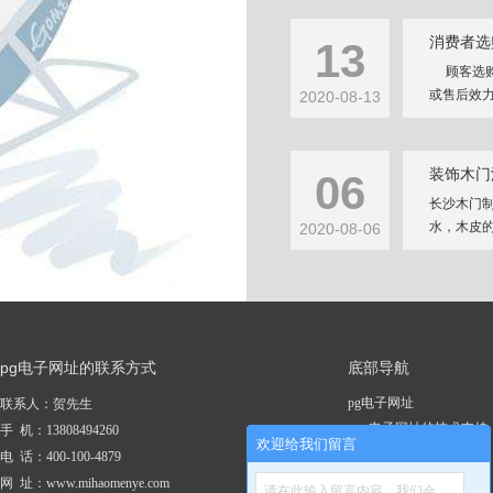
消费者选
13
顾客选购
或售后效力
2020-08-13
装饰木门
06
长沙木门
水，木皮的
2020-08-06
pg电子网址的联系方式
底部导航
pg电子网址
联系人：贺先生
pg电子网址的技术支持
手 机：13808494260
欢迎给我们留言
关于pg电子网址
电 话：400-100-4879
新闻资讯
网 址：www.mihaomenye.com
请在此输入留言内容，我们会