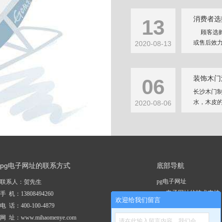
消费者选
13
顾客选购
或售后效力
2020-08-13
装饰木门
06
长沙木门
水，木皮的
2020-08-06
pg电子网址的联系方式
底部导航
pg电子网址
联系人：贺先生
pg电子网址的技术支持
手 机：13808494260
欢迎给我们留言
关于pg电子网址
电 话：400-100-4879
新闻资讯
网 址：www.mihaomenye.com
请在此输入留言内容，我们会