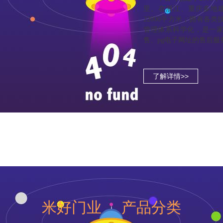
里。在浙江、重庆多地建
22000平方米；拥有各
管理体系科学化，是一
售、pg电子网址的售后
了解详情>>
米好门业 产品分类