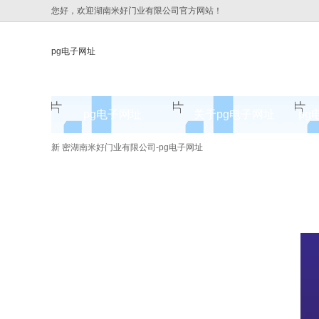
您好，欢迎湖南米好门业有限公司官方网站！
pg电子网址
pg电子网址
关于pg电子网址
pg
pg电子网址的简介
新 密湖南米好门业有限公司-pg电子网址
pg电子网址的文化
组织架构
公司团队
荣誉资质