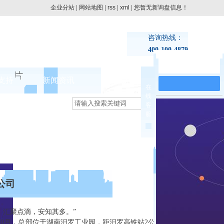
企业分站
|
网站地图
|
rss
|
xml
|
您暂无新询盘信息！
咨询热线：
400-100-4879
在线留言
支持
新闻资讯
联系pg电子网址
在
线
集团动态
客
>
服
行业新闻
公司
汇聚点滴，安知其多。”
10月，总部位于湖南汨罗工业园，距汨罗高铁站2公