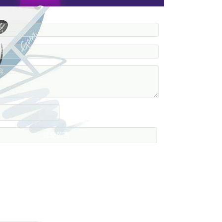
....
....
....