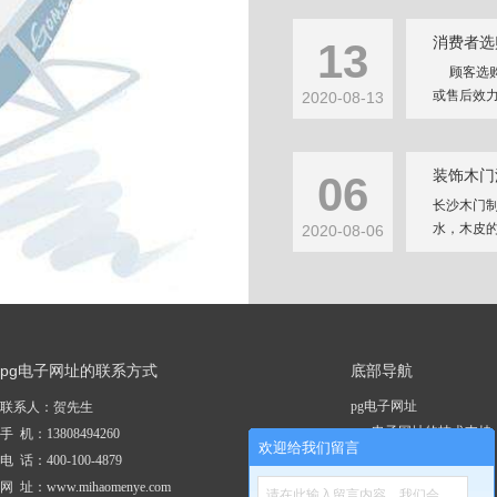
消费者选
13
顾客选购
或售后效力
2020-08-13
装饰木门
06
长沙木门
水，木皮的
2020-08-06
pg电子网址的联系方式
底部导航
pg电子网址
联系人：贺先生
pg电子网址的技术支持
手 机：13808494260
欢迎给我们留言
关于pg电子网址
电 话：400-100-4879
新闻资讯
网 址：www.mihaomenye.com
请在此输入留言内容，我们会