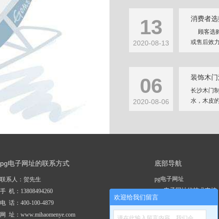
消费者选
13
顾客选购
或售后效力
2020-08-13
装饰木门
06
长沙木门
水，木皮的
2020-08-06
pg电子网址的联系方式
底部导航
pg电子网址
联系人：贺先生
pg电子网址的技术支持
手 机：13808494260
欢迎给我们留言
关于pg电子网址
电 话：400-100-4879
新闻资讯
网 址：www.mihaomenye.com
请在此输入留言内容，我们会