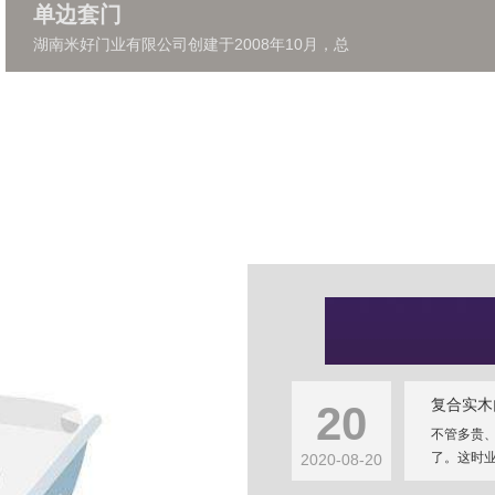
单边套门
湖南米好门业有限公司创建于2008年10月，总
复合实木
20
不管多贵
了。这时业
2020-08-20