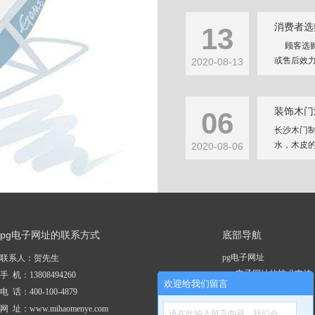
消费者选
13
顾客选购
或售后效力
2020-08-13
装饰木门
06
长沙木门
水，木皮的
2020-08-06
pg电子网址的联系方式
底部导航
pg电子网址
联系人：贺先生
pg电子网址的技术支持
手 机：13808494260
欢迎给我们留言
关于pg电子网址
电 话：400-100-4879
新闻资讯
网 址：www.mihaomenye.com
请在此输入留言内容，我们会