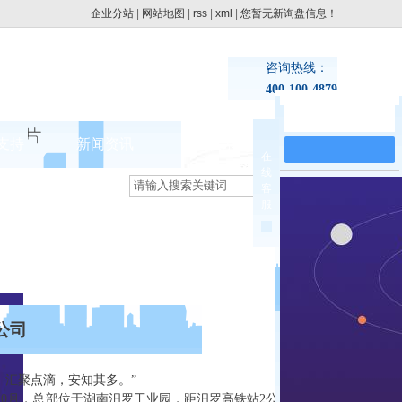
企业分站
|
网站地图
|
rss
|
xml
|
您暂无新询盘信息！
咨询热线：
400-100-4879
在线留言
支持
新闻资讯
联系pg电子网址
在
线
集团动态
客
>
服
行业新闻
公司
汇聚点滴，安知其多。”
10月，总部位于湖南汨罗工业园，距汨罗高铁站2公