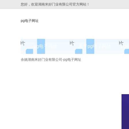
您好，欢迎湖南米好门业有限公司官方网站！
pg电子网址
pg电子网址
关于pg电子网址
pg
pg电子网址的简介
余姚湖南米好门业有限公司-pg电子网址
pg电子网址的文化
组织架构
公司团队
荣誉资质