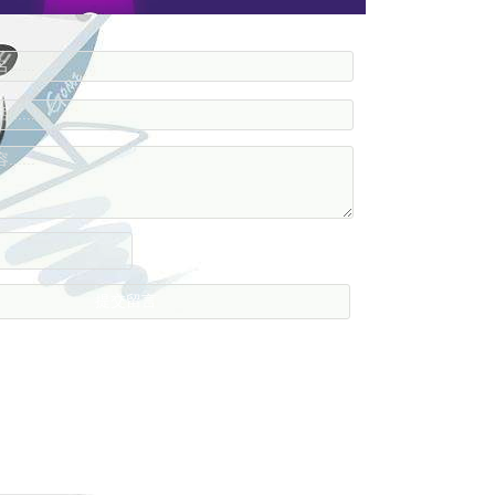
....
....
....