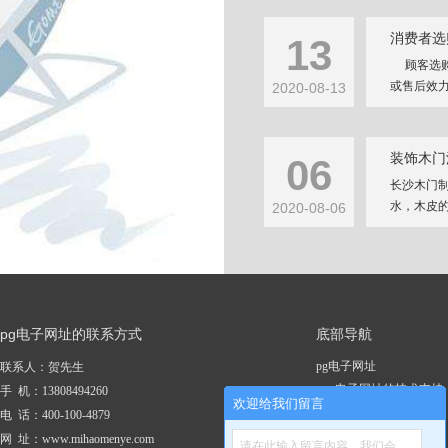
消费者选
13
顾客选购
或售后效力
2020-08-13
装饰木门
06
长沙木门
水，木皮的
2020-08-06
pg电子网址的联系方式
底部导航
pg电子网址
联系人：贺先生
pg电子网址的技术支持
手 机：13808494260
欢迎给我们留言
关于pg电子网址
电 话：400-100-4879
新闻资讯
网 址：www.mihaomenye.com
请在此输入留言内容，我们会