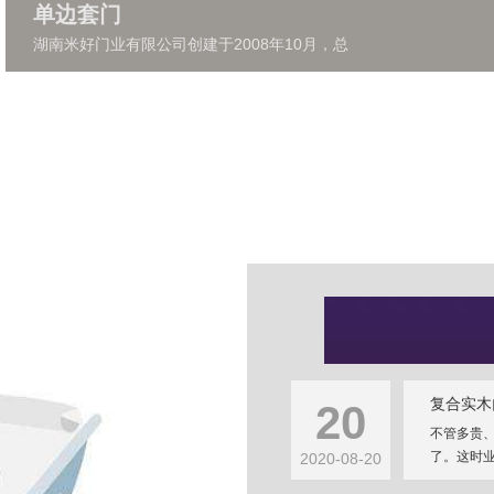
单边套门
湖南米好门业有限公司创建于2008年10月，总
复合实木
20
不管多贵
了。这时业
2020-08-20