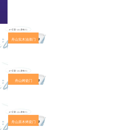
舟山实木油漆门
舟山烤瓷门
舟山原木烤瓷门