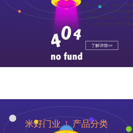
里。在浙江、重庆多地建
22000平方米；拥有各
管理体系科学化，是一
售、pg电子网址的售后
了解详情>>
米好门业 产品分类