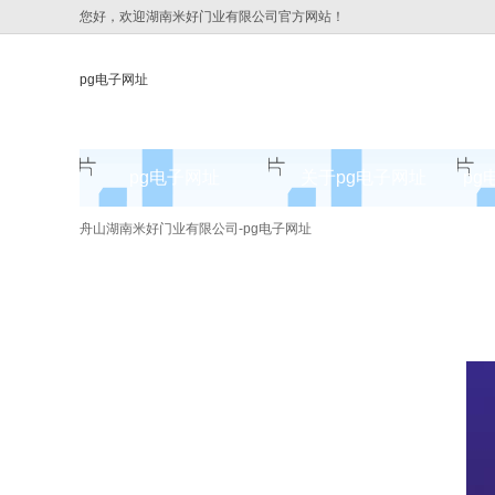
您好，欢迎湖南米好门业有限公司官方网站！
pg电子网址
pg电子网址
关于pg电子网址
pg
pg电子网址的简介
舟山湖南米好门业有限公司-pg电子网址
pg电子网址的文化
组织架构
公司团队
荣誉资质