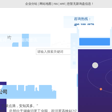
企业分站
|
网站地图
|
rss
|
xml
|
您暂无新询盘信息！
咨询热线：
400-100-4879
在线留言
支持
新闻资讯
联系pg电子网址
在
线
集团动态
客
>
服
行业新闻
公司
汇聚点滴，安知其多。”
10月，总部位于湖南汨罗工业园，距汨罗高铁站2公