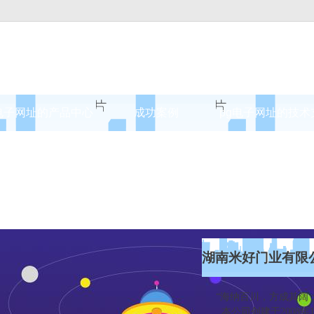
电子网址的产品中心
成功案例
pg电子网址的技术
舟山原木门
案例展示
舟山实木油漆门
舟山实木3d静音门
舟山烤瓷门
舟山实木复合门
湖南米好门业有限
舟山原木烤瓷门
“海纳百川，方成其阔；
本公司创建于2008年