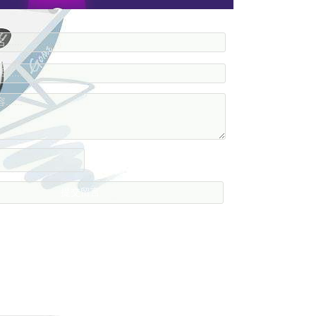
....
....
....