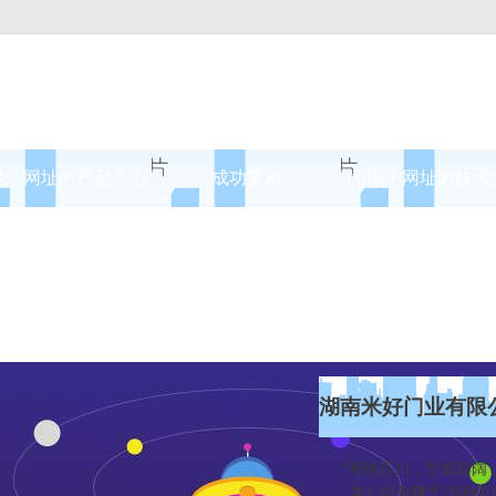
电子网址的产品中心
成功案例
pg电子网址的技术
淄博原木门
案例展示
淄博实木油漆门
淄博实木3d静音门
淄博烤瓷门
淄博实木复合门
湖南米好门业有限
淄博原木烤瓷门
“海纳百川，方成其阔；
本公司创建于2008年