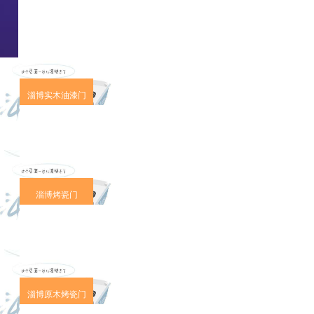
淄博实木油漆门
淄博烤瓷门
淄博原木烤瓷门