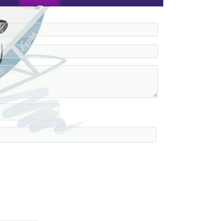
....
....
....