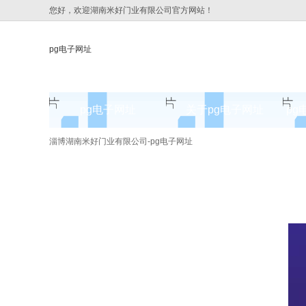
您好，欢迎湖南米好门业有限公司官方网站！
pg电子网址
pg电子网址
关于pg电子网址
pg
pg电子网址的简介
淄博湖南米好门业有限公司-pg电子网址
pg电子网址的文化
组织架构
公司团队
荣誉资质