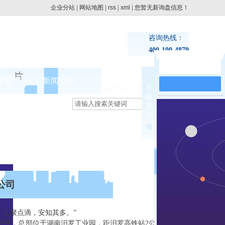
企业分站
|
网站地图
|
rss
|
xml
|
您暂无新询盘信息！
咨询热线：
400-100-4879
在线留言
支持
新闻资讯
联系pg电子网址
在
线
集团动态
客
>
服
行业新闻
公司
汇聚点滴，安知其多。”
10月，总部位于湖南汨罗工业园，距汨罗高铁站2公