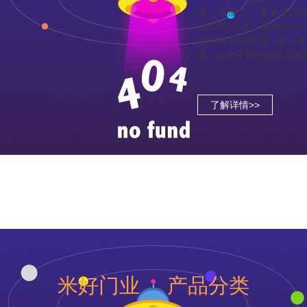
里。在浙江、重庆多地建
22000平方米；拥有各
管理体系科学化，是一
售、pg电子网址的售后
了解详情>>
米好门业 产品分类