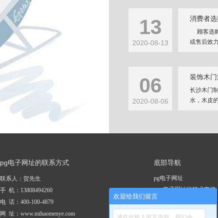
消费者选
13
顾客选购
或售后效力
2020-08-13
装饰木门
06
长沙木门
水，木皮的
2020-08-06
pg电子网址的联系方式
底部导航
pg电子网址
联系人：贺先生
pg电子网址的技术支持
手 机：13808494260
欢迎给我们留言
关于pg电子网址
电 话：400-100-4879
新闻资讯
网 址：www.mihaomenye.com
请在此输入留言内容，我们会