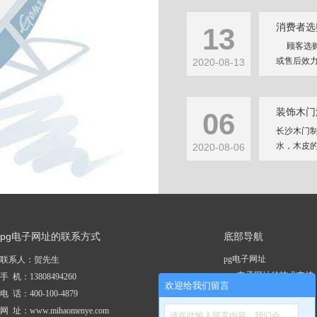
消费者选
13
顾客选购
或售后效力
2020-08-13
装饰木门
06
长沙木门
水，木皮的
2020-08-06
pg电子网址的联系方式
底部导航
pg电子网址
联系人：贺先生
pg电子网址的技术支持
手 机：13808494260
欢迎给我们留言
关于pg电子网址
电 话：400-100-4879
新闻资讯
网 址：www.mihaomenye.com
请在此输入留言内容，我们会