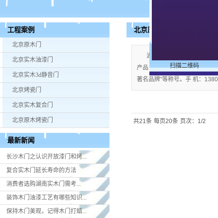
北京原木烤瓷门
工程案例
北京原木门
湖南米好门业有限公司公司
北京实木油漆门
扫描二维码
产品；企业视产品质量为生命，严格
北京实木3d静音门
著名品牌”等称号。手 机：13808
北京烤瓷门
北京实木复合门
北京原木烤瓷门
共21条
每页20条
页次：1/2
最新新闻
长沙木门之认识开放漆门和烤...
复合实木门延长寿命的方法
消费者选购湖南实木门​需考...
装饰木门油漆工艺有哪些知识...
保持木门美观，记得木门打蜡...