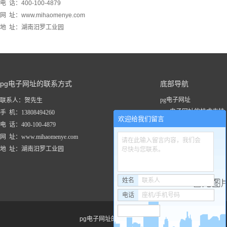
电 话：400-100-4879
网 址：www.mihaomenye.com
地 址：湖南汨罗工业园
pg电子网址的联系方式
底部导航
pg电子网址
联系人：贺先生
pg电子网址的技术支持
手 机：13808494260
欢迎给我们留言
关于pg电子网址
电 话：400-100-4879
新闻资讯
网 址：www.mihaomenye.com
请在此输入留言内容，我们会
pg电子网址的产品中心
地 址：湖南汨罗工业园
尽快与您联系。
联系pg电子网址
工程案例
姓名
联系人
电话
座机/手机号码
pg电子网址的友情链接：