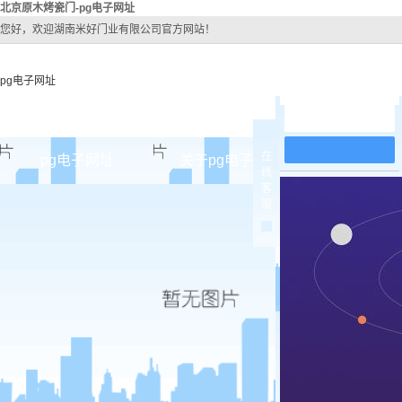
北京原木烤瓷门-pg电子网址
您好，欢迎湖南米好门业有限公司官方网站！
pg电子网址
在线留言
在
pg电子网址
关于pg电子网址
pg电子网址
线
客
pg电子网址的简介
北京原
服
pg电子网址的文化
北京实木
组织架构
北京实木3
公司团队
北京烤
荣誉资质
北京实木
北京原木