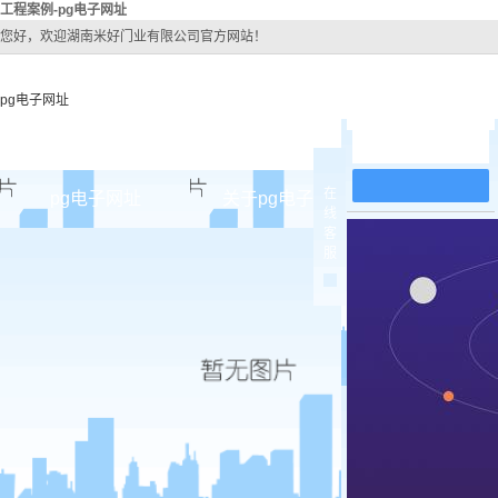
工程案例-pg电子网址
您好，欢迎湖南米好门业有限公司官方网站！
pg电子网址
在线留言
在
pg电子网址
关于pg电子网址
pg电子网址
线
客
pg电子网址的简介
原木
服
pg电子网址的文化
实木油
组织架构
实木3d
公司团队
烤瓷
荣誉资质
实木复
原木烤