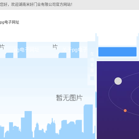
您好，欢迎湖南米好门业有限公司官方网站！
pg电子网址
在线留言
pg电子网址
关于pg电子网址
pg电子网址
在
线
pg电子网址的简介
原木
客
服
pg电子网址的文化
实木油
组织架构
实木3d
公司团队
烤瓷
荣誉资质
实木复
原木烤