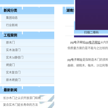
湖南实木门和实木复合门的
新闻分类
集团动态
行业新闻
扫描二维码
工程案例
pg电子网址
pg电子网址
从内
原木门
但质量方面仍是不能与之比较的
实木油漆门
实木3d静音门
pg电子网址
是指制造木门的资
烤瓷门
曲柳、胡桃木、柚木、沙比利等
实木复合门
原木烤瓷门
最新新闻
长沙木门之认识开放漆门和烤...
复合实木门延长寿命的方法