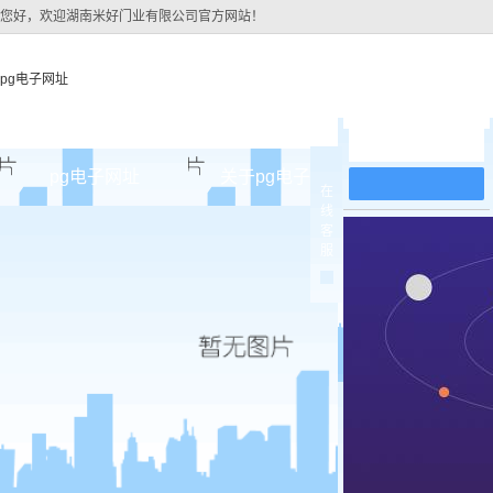
您好，欢迎湖南米好门业有限公司官方网站！
pg电子网址
在线留言
pg电子网址
关于pg电子网址
pg电子网址
在
线
pg电子网址的简介
原木
客
服
pg电子网址的文化
实木油
组织架构
实木3d
公司团队
烤瓷
荣誉资质
实木复
原木烤