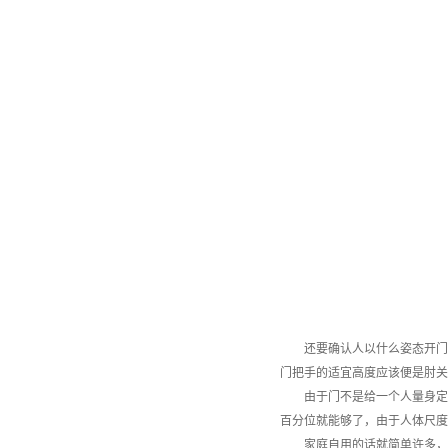
还要确认人以什么姿态开门最
门把手的适宜高度应该便是肘关
由于门不是给一个人量身定做
百分位就能够了，由于人体尺度
家庭自用的话就简单许多，只