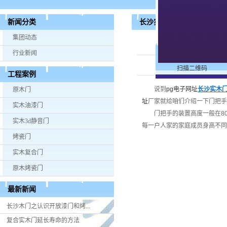
长沙实木门门把手高度的标
新闻分类
集团动态
行业新闻
扫描二维码
工程案例
说到
pg电子网址
长沙实木
原木门
址
厂家就给咱们介绍一下门把手
实木油漆门
门把手的装置高度一般在80-
实木3d静音门
每一户人家的家庭成员身高不同
烤瓷门
实木复合门
原木烤瓷门
最新新闻
长沙木门之认识开放漆门和烤...
复合实木门延长寿命的方法