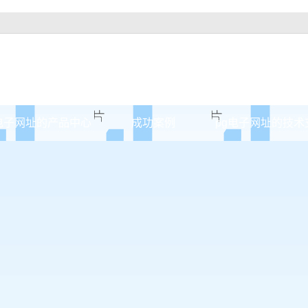
电子网址的产品中心
成功案例
pg电子网址的技术
安达原木门
案例展示
安达实木油漆门
安达实木3d静音门
安达烤瓷门
安达实木复合门
安达原木烤瓷门