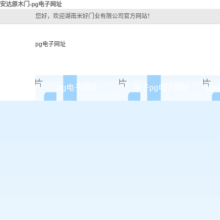
安达原木门-pg电子网址
您好，欢迎湖南米好门业有限公司官方网站！
pg电子网址
pg电子网址
关于pg电子网址
pg
pg电子网址的简介
pg电子网址的文化
组织架构
公司团队
荣誉资质