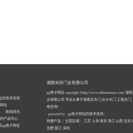
湖南米好门业有限公司
pg电子网址 copyright ©http://www.mihaomenye.com/
网址的技术支持
业有限公司 专业从事于
湖南实木门
,
长沙木门
,
工程木门
子网址
电咨询!
新闻资讯
powered by pg电子网址的技术支持：
址的产品中心
热推产品
| 主营区域：
江苏
上海
南京
浙江
山西
北京
系pg电子网址
合肥
丽江
深圳