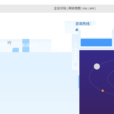
企业分站
|
网站地图
|
rss
|
xml
|
咨询热线：
400-100-4879
在线留言
在
支持
新闻资讯
联系pg电子网址
线
客
集团动态
服
>
行业新闻