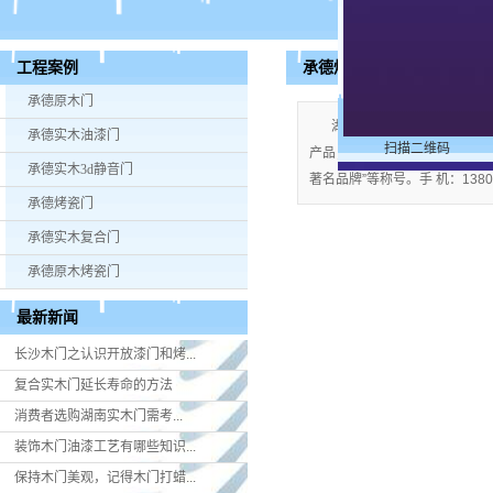
承德烤瓷门
工程案例
承德原木门
湖南米好门业有限公司公司
承德实木油漆门
扫描二维码
产品；企业视产品质量为生命，严格
承德实木3d静音门
著名品牌”等称号。手 机：13808
承德烤瓷门
承德实木复合门
承德原木烤瓷门
最新新闻
长沙木门之认识开放漆门和烤...
复合实木门延长寿命的方法
消费者选购湖南实木门​需考...
装饰木门油漆工艺有哪些知识...
保持木门美观，记得木门打蜡...