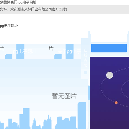
承德烤瓷门-pg电子网址
您好，欢迎湖南米好门业有限公司官方网站！
pg电子网址
在线留言
在
pg电子网址
关于pg电子网址
pg电子网址
线
客
pg电子网址的简介
承德原
服
pg电子网址的文化
承德实木
组织架构
承德实木3
公司团队
承德烤
荣誉资质
承德实木
承德原木