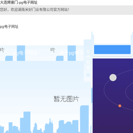
大连烤瓷门-pg电子网址
您好，欢迎湖南米好门业有限公司官方网站！
pg电子网址
在线留言
在
pg电子网址
关于pg电子网址
pg电子网址
线
客
pg电子网址的简介
大连原
服
pg电子网址的文化
大连实木
组织架构
大连实木3
公司团队
大连烤
荣誉资质
大连实木
大连原木