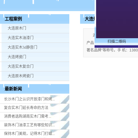
大连烤瓷门
工程案例
大连原木门
湖南米好门业有限公司公司
大连实木油漆门
扫描二维码
产品；企业视产品质量为生命，严格
大连实木3d静音门
著名品牌”等称号。手 机：13808
大连烤瓷门
大连实木复合门
大连原木烤瓷门
最新新闻
长沙木门之认识开放漆门和烤...
复合实木门延长寿命的方法
消费者选购湖南实木门​需考...
装饰木门油漆工艺有哪些知识...
保持木门美观，记得木门打蜡...