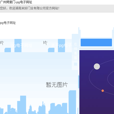
广州烤瓷门-pg电子网址
您好，欢迎湖南米好门业有限公司官方网站！
pg电子网址
在线留言
在
pg电子网址
关于pg电子网址
pg电子网址
线
客
pg电子网址的简介
广州原
服
pg电子网址的文化
广州实木
组织架构
广州实木3
公司团队
广州烤
荣誉资质
广州实木
广州原木