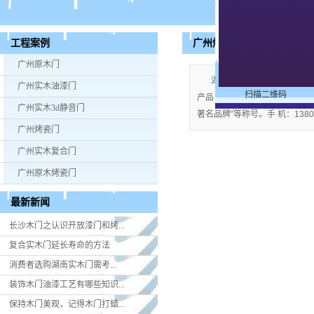
广州烤瓷门
工程案例
广州原木门
湖南米好门业有限公司公司
广州实木油漆门
扫描二维码
产品；企业视产品质量为生命，严格
广州实木3d静音门
著名品牌”等称号。手 机：13808
广州烤瓷门
广州实木复合门
广州原木烤瓷门
最新新闻
长沙木门之认识开放漆门和烤...
复合实木门延长寿命的方法
消费者选购湖南实木门​需考...
装饰木门油漆工艺有哪些知识...
保持木门美观，记得木门打蜡...