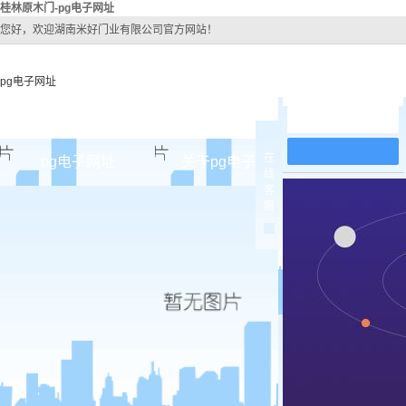
桂林原木门-pg电子网址
您好，欢迎湖南米好门业有限公司官方网站！
pg电子网址
在线留言
在
pg电子网址
关于pg电子网址
pg电子网址
线
客
pg电子网址的简介
桂林原
服
pg电子网址的文化
桂林实木
组织架构
桂林实木3
公司团队
桂林烤
荣誉资质
桂林实木
桂林原木