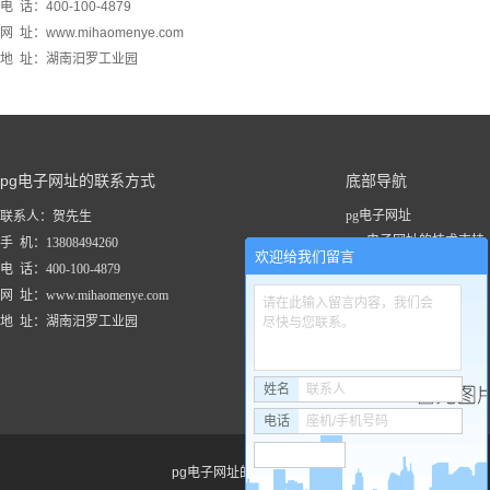
电 话：400-100-4879
网 址：www.mihaomenye.com
地 址：湖南汨罗工业园
pg电子网址的联系方式
底部导航
pg电子网址
联系人：贺先生
pg电子网址的技术支持
手 机：13808494260
欢迎给我们留言
关于pg电子网址
电 话：400-100-4879
新闻资讯
网 址：www.mihaomenye.com
请在此输入留言内容，我们会
pg电子网址的产品中心
地 址：湖南汨罗工业园
尽快与您联系。
联系pg电子网址
工程案例
姓名
联系人
电话
座机/手机号码
pg电子网址的友情链接：