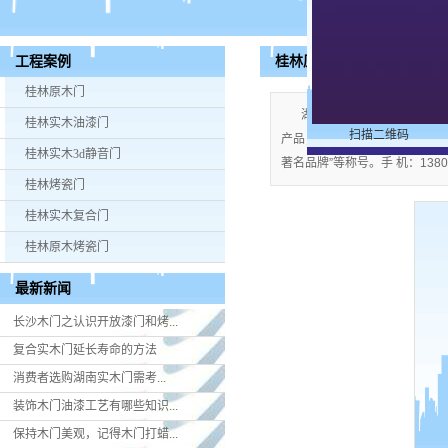
桂林原木门
工程案例
桂林原木门
湖南米好门业有限公司公司
桂林实木油漆门
扫描二维码
产品；企业视产品质量为生命，严格
桂林实木3d静音门
著名品牌”等称号。手 机：13808
桂林烤瓷门
桂林实木复合门
桂林原木烤瓷门
最新新闻
长沙木门之认识开放漆门和烤...
复合实木门延长寿命的方法
消费者选购湖南实木门​需考...
装饰木门油漆工艺有哪些知识...
保持木门美观，记得木门打蜡...