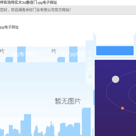
呼和浩特实木3d静音门-pg电子网址
您好，欢迎湖南米好门业有限公司官方网站！
pg电子网址
在线留言
在
pg电子网址
关于pg电子网址
pg电子网址
线
客
pg电子网址的简介
呼和浩特
服
pg电子网址的文化
呼和浩特实
组织架构
呼和浩特实木
公司团队
呼和浩特
荣誉资质
呼和浩特实
呼和浩特原