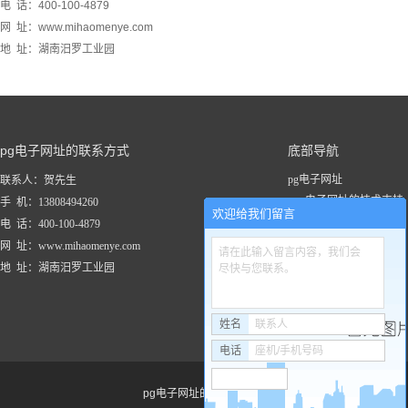
电 话：400-100-4879
网 址：www.mihaomenye.com
地 址：湖南汨罗工业园
pg电子网址的联系方式
底部导航
pg电子网址
联系人：贺先生
pg电子网址的技术支持
手 机：13808494260
欢迎给我们留言
关于pg电子网址
电 话：400-100-4879
新闻资讯
网 址：www.mihaomenye.com
请在此输入留言内容，我们会
pg电子网址的产品中心
地 址：湖南汨罗工业园
尽快与您联系。
联系pg电子网址
工程案例
姓名
联系人
电话
座机/手机号码
pg电子网址的友情链接：