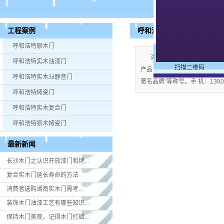
呼和浩特实木3d静音门
工程案例
呼和浩特原木门
湖南米好门业有限公司公司
呼和浩特实木油漆门
扫描二维码
产品；企业视产品质量为生命，严格
呼和浩特实木3d静音门
著名品牌”等称号。手 机：13808
呼和浩特烤瓷门
呼和浩特实木复合门
呼和浩特原木烤瓷门
最新新闻
长沙木门之认识开放漆门和烤...
复合实木门延长寿命的方法
消费者选购湖南实木门​需考...
装饰木门油漆工艺有哪些知识...
保持木门美观，记得木门打蜡...